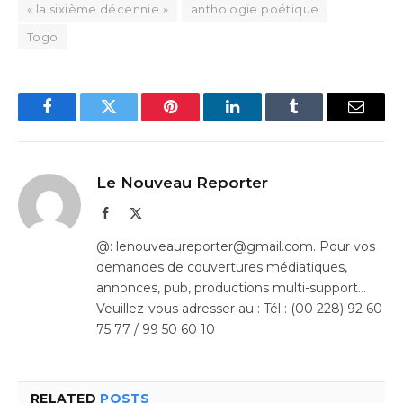
« la sixième décennie »
anthologie poétique
Togo
Facebook
Twitter
Pinterest
LinkedIn
Tumblr
Email
Le Nouveau Reporter
Facebook
X
(Twitter)
@: lenouveaureporter@gmail.com. Pour vos
demandes de couvertures médiatiques,
annonces, pub, productions multi-support…
Veuillez-vous adresser au : Tél : (00 228) 92 60
75 77 / 99 50 60 10
RELATED
POSTS