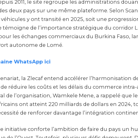
epuis 2011, le site regroupe les administrations douani
 des deux pays sur une même plateforme. Selon Sca
véhicules y ont transité en 2025, soit une progressio
e témoigne de l’importance stratégique du corridor
ur les échanges commerciaux du Burkina Faso, l
Port autonome de Lomé.
haîne WhatsApp ici
tenariat, la Zlecaf entend accélérer l’harmonisation 
n de réduire les coûts et les délais du commerce intra-a
ral de l’organisation, Wamkele Mene, a rappelé que 
cains ont atteint 220 milliards de dollars en 2024, t
cessité de renforcer davantage l’intégration continen
 initiative conforte l’ambition de faire du pays un h
ue de l’Ouest. Toutefois, plusieurs défis demeurent. 