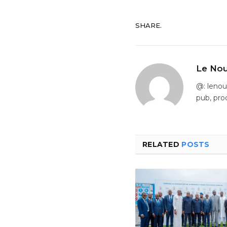
SHARE.
Le Nou
@: leno
pub, pro
RELATED
POSTS