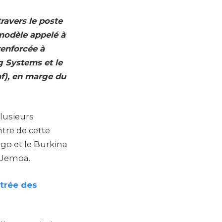
ravers le poste
modèle appelé à
renforcée à
 Systems et le
af), en marge du
plusieurs
ntre de cette
ogo et le Burkina
 Uemoa.
ntrée des