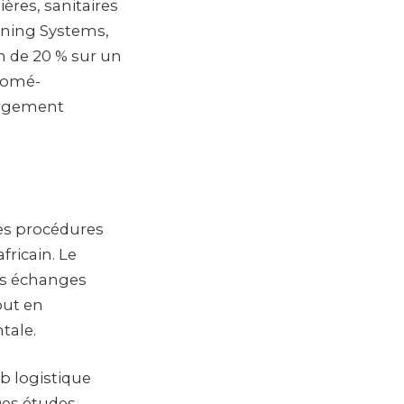
ères, sanitaires
nning Systems,
n de 20 % sur un
 Lomé-
argement
des procédures
fricain. Le
les échanges
out en
tale.
ub logistique
Des études