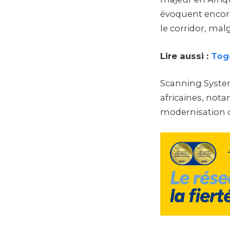
évoquent encore 
le corridor, malg
Lire aussi :
Tog
Scanning System
africaines, not
modernisation d