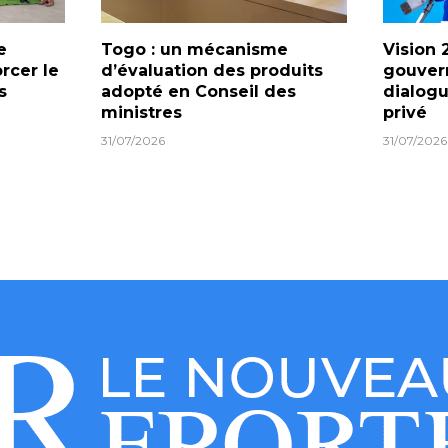
e
Togo : un mécanisme
Vision 
orcer le
d’évaluation des produits
gouver
s
adopté en Conseil des
dialogu
ministres
privé
31/07/2026
31/07/2026