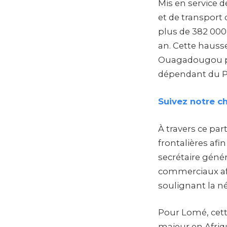
Mis en service d
et de transport
plus de 382 000 
an. Cette hauss
Ouagadougou po
dépendant du 
Suivez notre c
À travers ce par
frontalières afi
secrétaire géné
commerciaux afri
soulignant la né
Pour Lomé, cette
majeur en Afriq