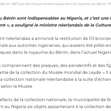
illés en 1897 par des troupes britanniques dans le royaume du Bénin.
u Bénin sont indispensables au Nigeria, et c’est un
ent », a souligné le ministre néerlandais de la Culture
 néerlandais a annoncé la restitution de 113 bronzes
nale aux autorités nigérianes, qui avaient été pillés e
iques dans le royaume du Bénin, dans l’actuel Nigeri
s comprennent des plaques, des pendentifs et des fig
tie de la collection du Musée mondial de Leyde. « Il 
a collection nationale néerlandaise à la suite d’écha
selon le Musée.
tefacts de la collection nationale, la municipalité de
 au Nigeria six objets appartenant à la collection d