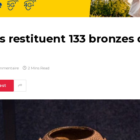
Bas restituent 133 bronze
mmentaire
2 Mins Read
est