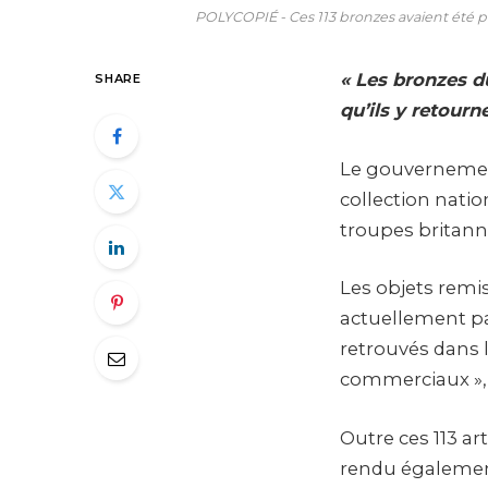
POLYCOPIÉ - Ces 113 bronzes avaient été p
« Les bronzes d
SHARE
qu’ils y retourn
Le gouvernement
collection natio
troupes britann
Les objets remi
actuellement par
retrouvés dans l
commerciaux », 
Outre ces 113 ar
rendu également