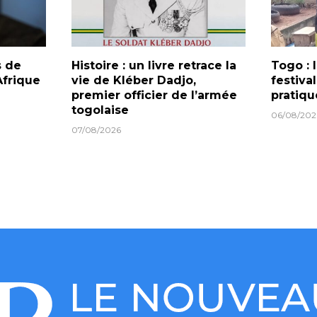
s de
Histoire : un livre retrace la
Togo :
frique
vie de Kléber Dadjo,
festiva
premier officier de l’armée
pratiqu
togolaise
06/08/202
07/08/2026