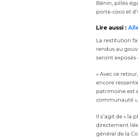
Bénin, pillés éga
porte-coco et d
Lire aussi :
All
La restitution fa
rendus au gouve
seront exposés e
« Avec ce retour
encore ressentie
patrimoine est e
communauté », a
Il s’agit de « l
directement liée
général de la C