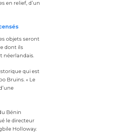
es en relief, d’un
ecensés
Les objets seront
 dont ils
t néerlandais.
istorique qui est
po Bruins. « Le
 d’une
 du Bénin
ué le directeur
gbile Holloway.