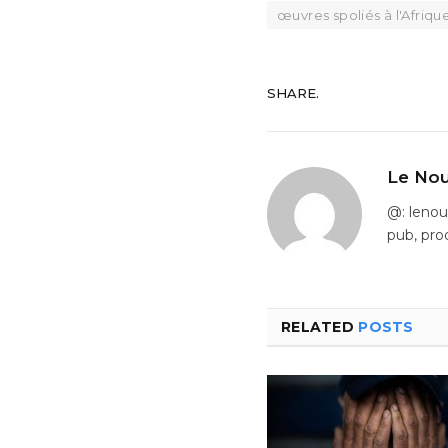
œuvres spoliés à l'Afriqu
SHARE.
Le Nou
@: leno
pub, pro
RELATED
POSTS