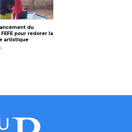
 lancement du
l FEFE pour redorer la
e artistique
6