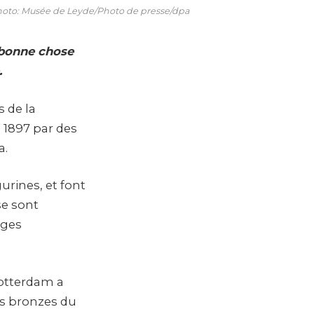
 Photo: Musée de Leyde/Photo de presse/dpa
e bonne chose
.
 de la
n 1897 par des
a.
urines, et font
se sont
nges
 Rotterdam a
es bronzes du