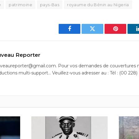
e
patrimoine
pays-Bas
royaume du Bénin au Nigeria
Facebook
Twitter
Pinterest
veau Reporter
uveaureporter@gmail.com. Pour vos demandes de couvertures m
ductions multi-support… Veuillez-vous adresser au : Tél : (00 228)