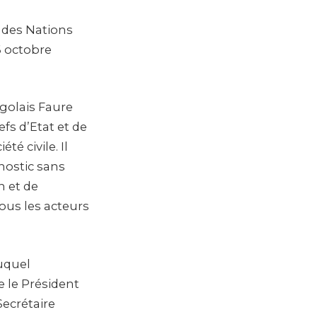
 des Nations
6 octobre
ogolais Faure
fs d’Etat et de
é civile. Il
nostic sans
 et de
ous les acteurs
uquel
 le Président
ecrétaire