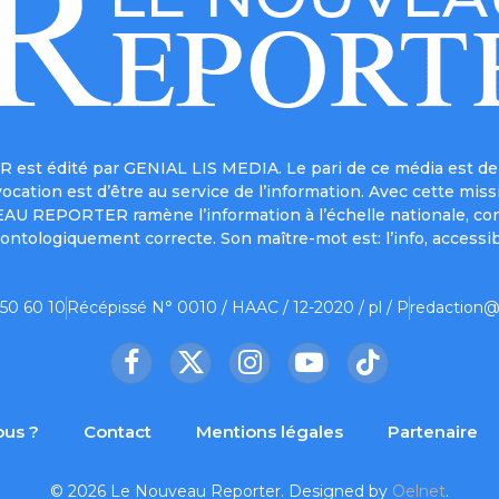
est édité par GENIAL LIS MEDIA. Le pari de ce média est de 
a vocation est d’être au service de l’information. Avec cett
UVEAU REPORTER ramène l’information à l’échelle nationale, co
ontologiquement correcte. Son maître-mot est: l’info, accessib
 50 60 10
Récépissé N° 0010 / HAAC / 12-2020 / pl / P
redaction@
Facebook
X
Instagram
YouTube
TikTok
(Twitter)
us ?
Contact
Mentions légales
Partenaire
© 2026 Le Nouveau Reporter. Designed by
Oelnet
.