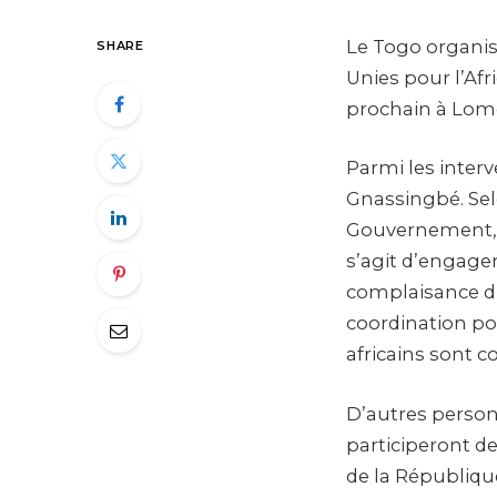
Le Togo organis
SHARE
Unies pour l’Afr
prochain à Lom
Parmi les interv
Gnassingbé. Sel
Gouvernement, les
s’agit d’engage
complaisance d
coordination po
africains sont c
D’autres perso
participeront d
de la Républiqu