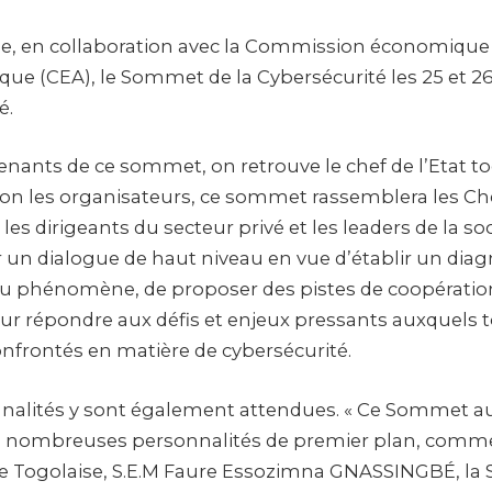
e, en collaboration avec la Commission économique
ique (CEA), le Sommet de la Cybersécurité les 25 et 2
é.
enants de ce sommet, on retrouve le chef de l’Etat t
on les organisateurs, ce sommet rassemblera les Che
 dirigeants du secteur privé et les leaders de la sociét
r un dialogue de haut niveau en vue d’établir un diag
u phénomène, de proposer des pistes de coopération
ur répondre aux défis et enjeux pressants auxquels t
onfrontés en matière de cybersécurité.
nnalités y sont également attendues. « Ce Sommet a
e nombreuses personnalités de premier plan, comme
e Togolaise, S.E.M Faure Essozimna GNASSINGBÉ, la S