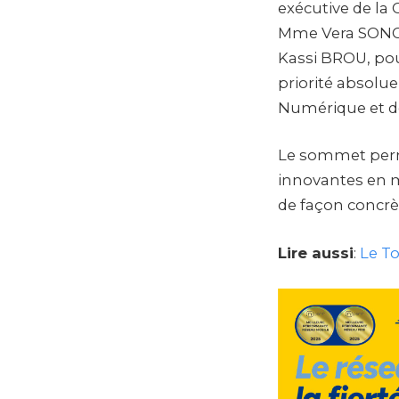
exécutive de la
Mme Vera SONGW
Kassi BROU, pour
priorité absolu
Numérique et de
Le sommet perme
innovantes en m
de façon concrèt
Lire aussi
:
Le To