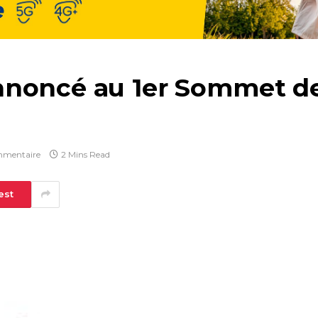
noncé au 1er Sommet de 
mmentaire
2 Mins Read
est