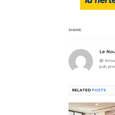
SHARE.
Le Nou
@: leno
pub, pro
RELATED
POSTS