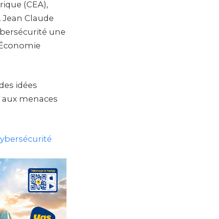
rique (CEA),
 Jean Claude
cybersécurité une
l’Économie
des idées
ce aux menaces
cybersécurité