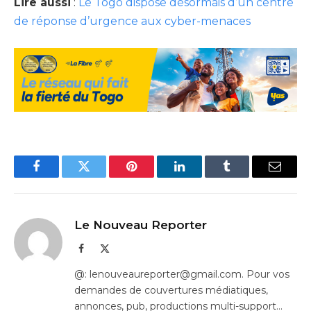
Lire aussi
:
Le Togo dispose désormais d’un centre
de réponse d’urgence aux cyber-menaces
Facebook
Twitter
Pinterest
LinkedIn
Tumblr
Email
Le Nouveau Reporter
Facebook
X
(Twitter)
@: lenouveaureporter@gmail.com. Pour vos
demandes de couvertures médiatiques,
annonces, pub, productions multi-support…