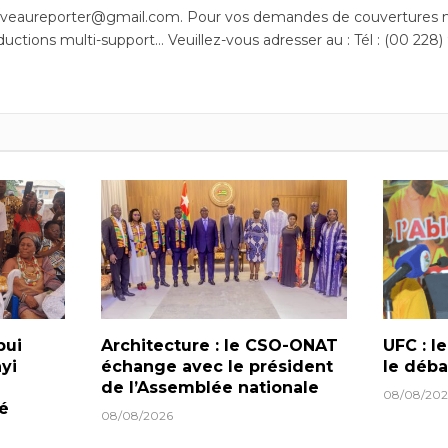
uveaureporter@gmail.com. Pour vos demandes de couvertures m
ductions multi-support… Veuillez-vous adresser au : Tél : (00 228)
bui
Architecture : le CSO-ONAT
UFC : l
yi
échange avec le président
le déba
de l’Assemblée nationale
08/08/202
lé
08/08/2026