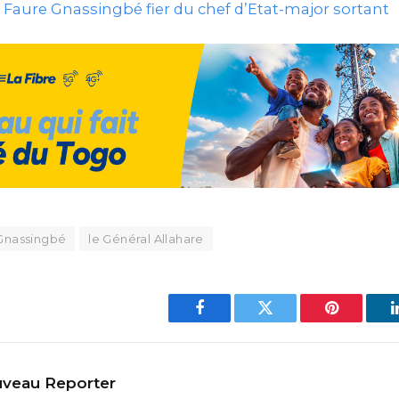
: Faure Gnassingbé fier du chef d’Etat-major sortant
Gnassingbé
le Général Allahare
Facebook
Twitter
Pinterest
veau Reporter