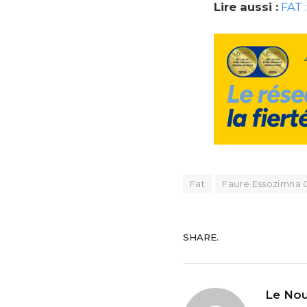
Lire aussi :
FAT 
Fat
Faure Essozimna 
SHARE.
Le Nou