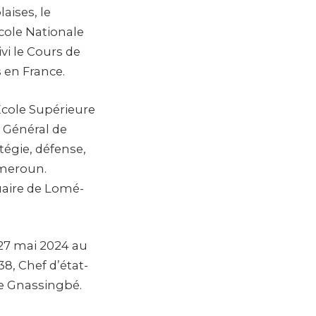
aises, le
Ecole Nationale
ivi le Cours de
 en France.
’Ecole Supérieure
 Général de
tégie, défense,
ameroun.
tuaire de Lomé-
 27 mai 2024 au
8, Chef d’état-
re Gnassingbé.