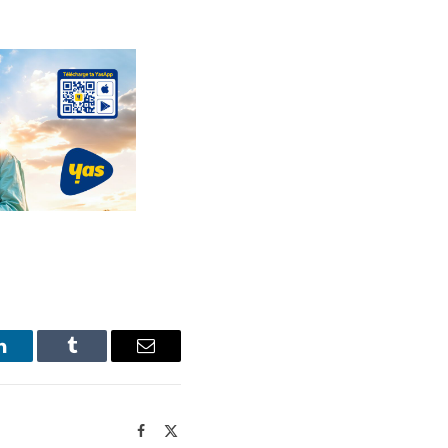
LinkedIn
Tumblr
Email
Facebook
X