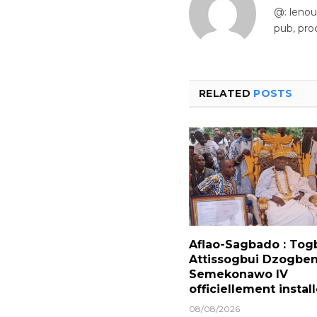
@: leno
pub, pro
RELATED
POSTS
Aflao-Sagbado : Tog
Attissogbui Dzogben
Semekonawo IV
officiellement instal
08/08/2026