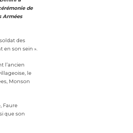
 cérémonie de
es Armées
soldat des
en son sein ».
nt l’ancien
illageoise, le
mées, Monson
, Faure
si que son