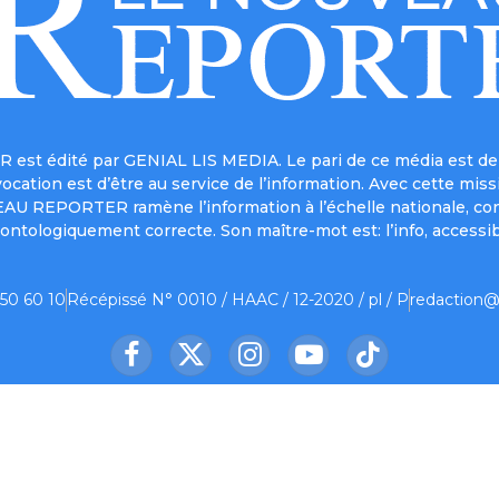
est édité par GENIAL LIS MEDIA. Le pari de ce média est de 
a vocation est d’être au service de l’information. Avec cett
UVEAU REPORTER ramène l’information à l’échelle nationale, co
ontologiquement correcte. Son maître-mot est: l’info, accessib
 50 60 10
Récépissé N° 0010 / HAAC / 12-2020 / pl / P
redaction@
Facebook
X
Instagram
YouTube
TikTok
(Twitter)
us ?
Contact
Mentions légales
Partenaire
© 2026 Le Nouveau Reporter. Designed by
Oelnet
.