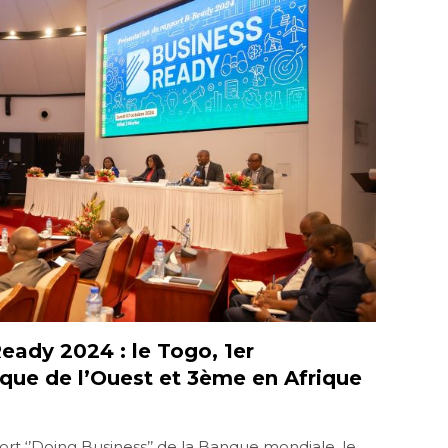
eady 2024 : le Togo, 1er
ique de l’Ouest et 3ème en Afrique
rt ‘’Doing Business’’ de la Banque mondiale, le