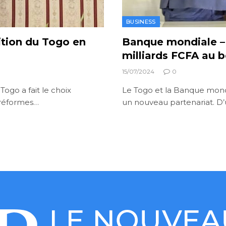
BUSINESS
ition du Togo en
Banque mondiale –
milliards FCFA au 
15/07/2024
0
go a fait le choix
Le Togo et la Banque mondia
 réformes…
un nouveau partenariat. D