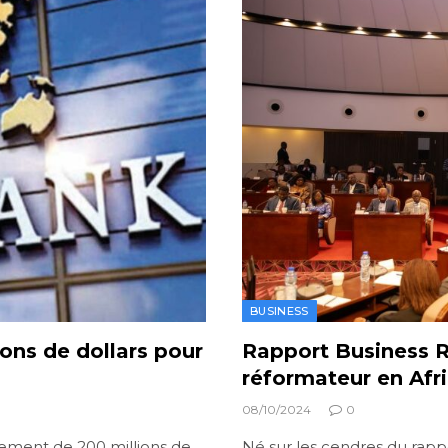
BUSINESS
ons de dollars pour
Rapport Business R
réformateur en Afr
08/10/2024
0
ement de 200 millions de
Né sur les cendres du rappo