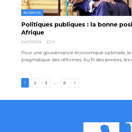
BUSINESS
Politiques publiques : la bonne pos
Afrique
24/07/2024
0
Pour une gouvernance économique optimale, le To
pragmatique des réformes. Au fil des années, les
Next
…
1
2
3
6