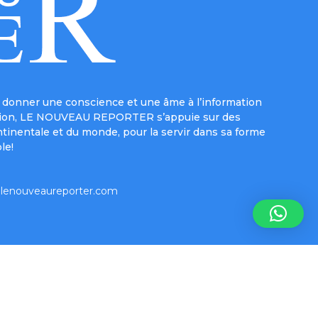
donner une conscience et une âme à l’information
e mission, LE NOUVEAU REPORTER s’appuie sur des
ntinentale et du monde, pour la servir dans sa forme
le!
lenouveaureporter.com
Inform-e-net