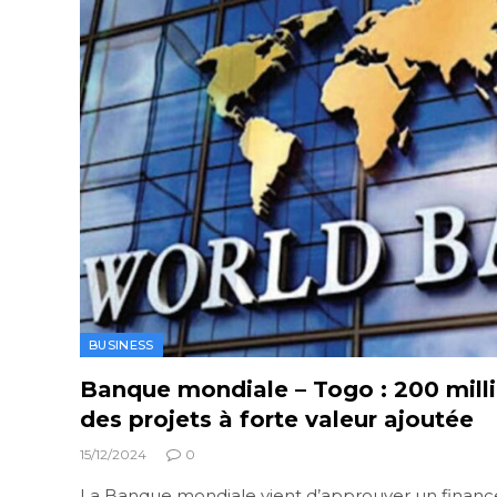
BUSINESS
Banque mondiale – Togo : 200 milli
des projets à forte valeur ajoutée
15/12/2024
0
La Banque mondiale vient d’approuver un financ