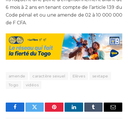
6 mois à 2 ans en tenant compte de l’article 139 du
Code pénal et ou une amende de 02 à 10 000 000
de F CFA.
amende
caractère sexuel
Elèves
sextape
Togo
vidéos
Facebook
Twitter
Pinterest
LinkedIn
Tumblr
Email