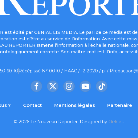
est édité par GENIAL LIS MEDIA. Le pari de ce média est de 
a vocation est d’être au service de l’information. Avec cett
UVEAU REPORTER ramène l’information à l’échelle nationale, co
ontologiquement correcte. Son maître-mot est: l’info, accessib
 50 60 10
Récépissé N° 0010 / HAAC / 12-2020 / pl / P
redaction@
Facebook
X
Instagram
YouTube
TikTok
(Twitter)
us ?
Contact
Mentions légales
Partenaire
© 2026 Le Nouveau Reporter. Designed by
Oelnet
.