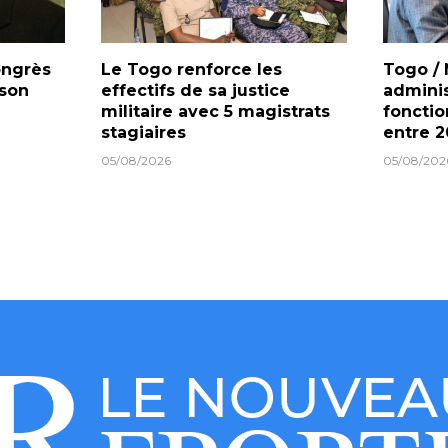
ongrès
Le Togo renforce les
Togo /
 son
effectifs de sa justice
administ
militaire avec 5 magistrats
fonctio
stagiaires
entre 2
05/08/2026
05/08/202