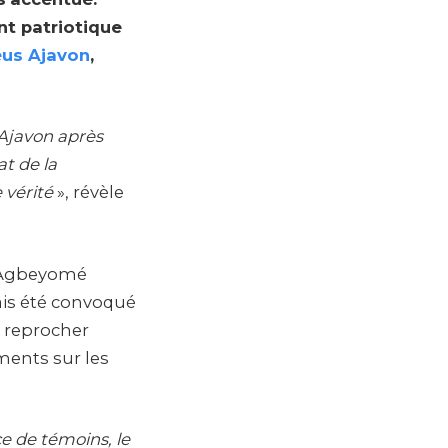
t patriotique
us Ajavon
,
Ajavon après
at de la
vérité
», révèle
t Agbeyomé
ais été convoqué
i reprocher
ments sur les
 de témoins, le