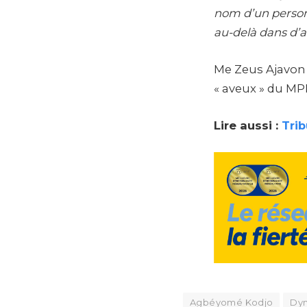
nom d’un personn
au-delà dans d’a
Me Zeus Ajavon r
« aveux » du MP
Lire aussi :
Trib
Agbéyomé Kodjo
Dyn