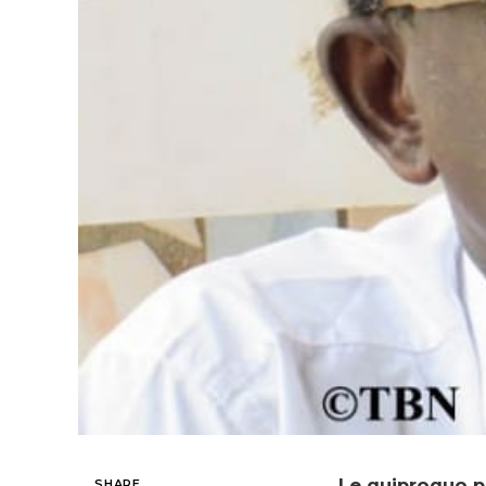
Le quiproquo po
SHARE