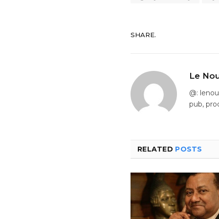
SHARE.
Le Nou
@: leno
pub, pro
RELATED
POSTS