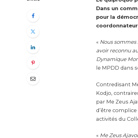
Dans un commun
pour la démocr
coordonnateur 
«
Nous sommes s
avoir reconnu au
Dynamique Monse
le MPDD dans 
Contredisant M
Kodjo, contrair
par Me Zeus Aja
d’être complice 
activités du Colle
«
Me Zeus Ajavon