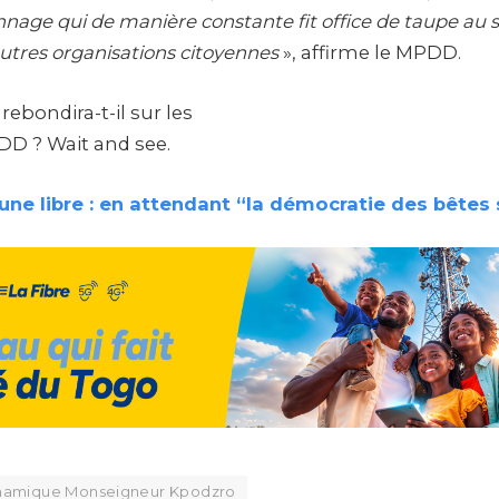
age qui de manière constante fit office de taupe au s
utres organisations citoyennes
», affirme le MPDD.
ebondira-t-il sur les
DD ? Wait and see.
une libre : en attendant “la démocratie des bête
amique Monseigneur Kpodzro