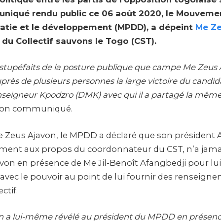
iqué rendu public ce 06 août 2020, le Mouvemen
atie et le développement (MPDD), a dépeint
Me Ze
du Collectif sauvons le Togo (CST).
tupéfaits de la posture publique que campe Me Zeus 
près de plusieurs personnes la large victoire du candid
igneur Kpodzro (DMK) avec qui il a partagé la même 
son communiqué.
e Zeus Ajavon, le MPDD a déclaré que son présiden
ement aux propos du coordonnateur du CST, n’a jam
von en présence de Me Jil-Benoît Afangbedji pour lu
avec le pouvoir au point de lui fournir des renseigne
ctif.
 a lui-même révélé au président du MPDD en présence