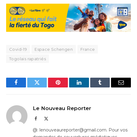
Covid-19
Espace Schengen
France
Togolais rapatriés
Facebook
Twitter
Pinterest
LinkedIn
Tumblr
Email
Le Nouveau Reporter
Facebook
X
(Twitter)
@: lenouveaureporter@gmail.com. Pour vos