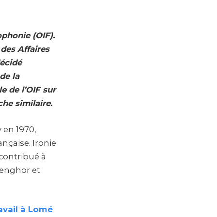
ophonie (OIF).
 des Affaires
décidé
de la
le de l’OIF sur
he similaire.
 en 1970,
nçaise. Ironie
e contribué à
Senghor et
avail à Lomé