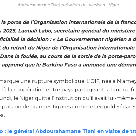
Abdourahamane Tiani, président de transition - Niger
la porte de l’Organisation internationale de la franc
 2025, Laouali Labo, secrétaire général du ministère
ficialisé la décision : « Le Gouvernement nigérien a 
du retrait du Niger de l’Organisation internationale 
Dans la foulée, au cours de la sortie de la porte-paro
 apprend que le Burkina Faso a annoncé une démarc
arque une rupture symbolique. L’OIF, née à Niamey
-là la coopération entre pays partageant la langue fra
 lundi, le Niger quitte l’institution qu’il avait lui-mêm
impulsion de grandes figures comme Léopold Sédar 
a.
 : le général Abdourahamane Tiani en visite de tr