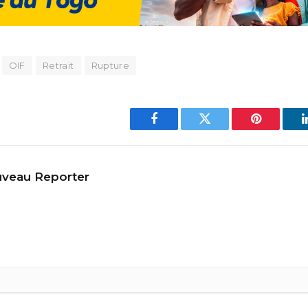
OIF
Retrait
Rupture
Facebook
Twitter
Pinterest
veau Reporter