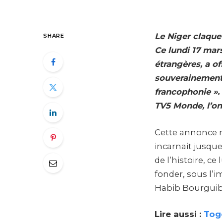
Le Niger claque 
SHARE
Ce lundi 17 mars
étrangères, a of
souverainement 
francophonie ».
TV5 Monde, l’on
Cette annonce m
incarnait jusque
de l’histoire, ce
fonder, sous l’
Habib Bourguib
Lire aussi :
Togo