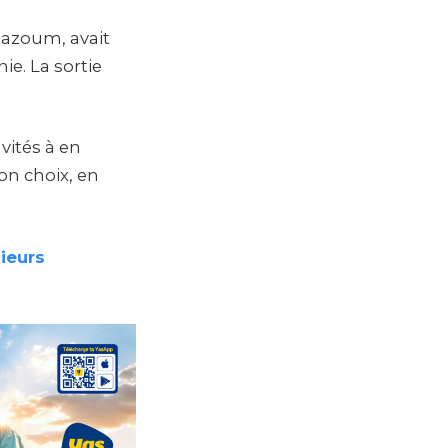
Bazoum, avait
ie. La sortie
vités à en
son choix, en
sieurs