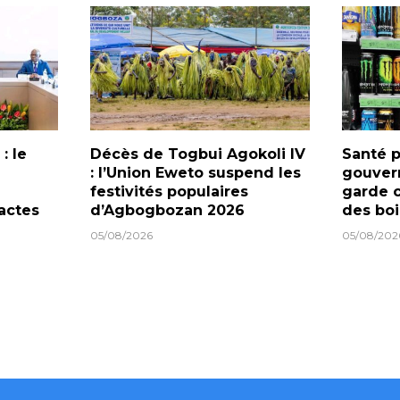
: le
Décès de Togbui Agokoli IV
Santé p
: l’Union Eweto suspend les
gouver
festivités populaires
garde c
actes
d’Agbogbozan 2026
des boi
05/08/2026
05/08/202