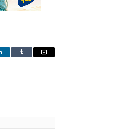
LinkedIn
Tumblr
Email