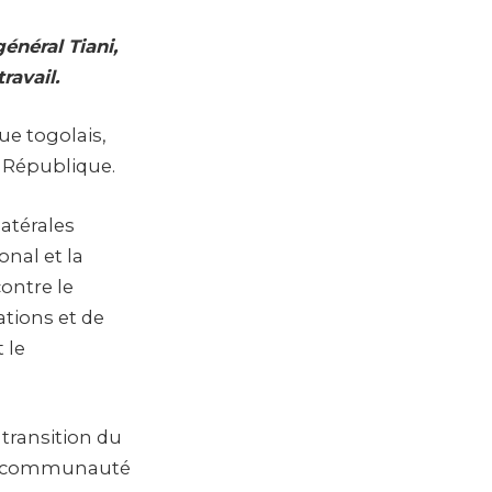
énéral Tiani,
ravail.
ue togolais,
a République.
atérales
onal et la
contre le
ations et de
 le
 transition du
t la communauté