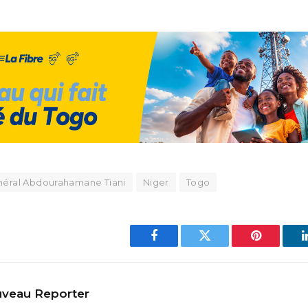
néral Abdourahamane Tiani
Niger
Togo
Facebook
Twitter
Pinterest
veau Reporter