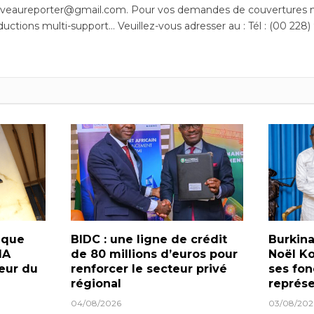
uveaureporter@gmail.com. Pour vos demandes de couvertures m
ductions multi-support… Veuillez-vous adresser au : Tél : (00 228)
nque
BIDC : une ligne de crédit
Burkina
IA
de 80 millions d’euros pour
Noël K
eur du
renforcer le secteur privé
ses fo
régional
représe
04/08/2026
03/08/202