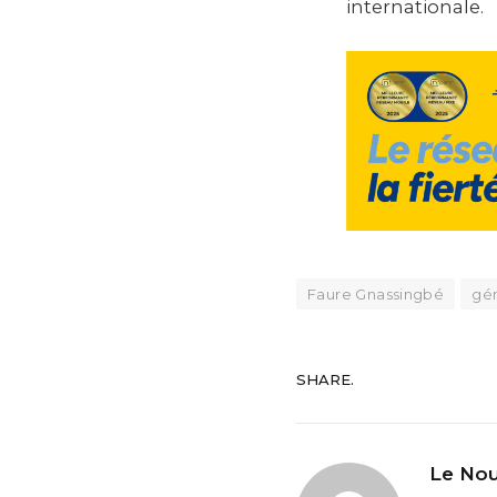
internationale.
Faure Gnassingbé
gé
SHARE.
Le Nou