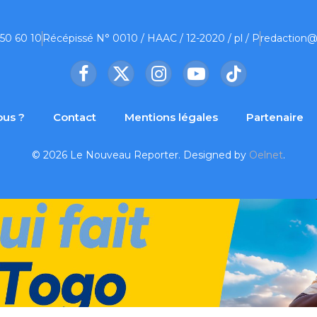
 50 60 10
Récépissé N° 0010 / HAAC / 12-2020 / pl / P
redaction@
Facebook
X
Instagram
YouTube
TikTok
(Twitter)
us ?
Contact
Mentions légales
Partenaire
© 2026 Le Nouveau Reporter. Designed by
Oelnet
.