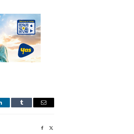
LinkedIn
Tumblr
Email
Facebook
X
(Twitter)