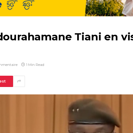
dourahamane Tiani en visi
mmentaire
1 Min Read
est