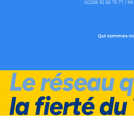
00228 92 60 75 77 / 99
Qui sommes-no