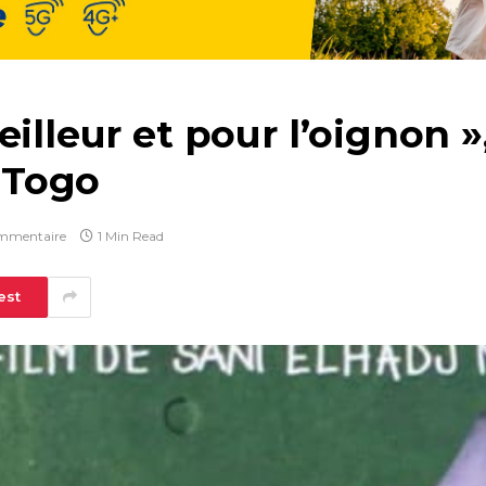
illeur et pour l’oignon »,
u Togo
mmentaire
1 Min Read
est