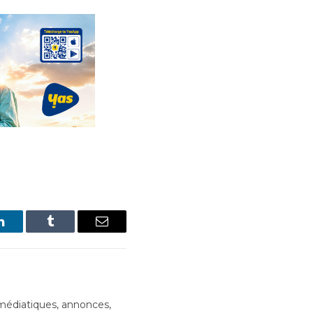
LinkedIn
Tumblr
Email
édiatiques, annonces,