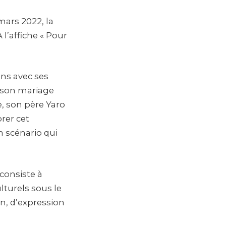
mars 2022, la
 l’affiche « Pour
ins avec ses
 son mariage
e, son père Yaro
orer cet
n scénario qui
 consiste à
lturels sous le
on, d’expression