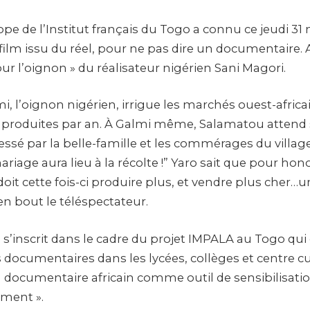
pe de l’Institut français du Togo a connu ce jeudi 31 
film issu du réel, pour ne pas dire un documentaire. A
our l’oignon » du réalisateur nigérien Sani Magori.
mi, l’oignon nigérien, irrigue les marchés ouest-africa
 produites par an. À Galmi même, Salamatou attend
essé par la belle-famille et les commérages du villag
mariage aura lieu à la récolte !” Yaro sait que pour hon
it cette fois-ci produire plus, et vendre plus cher…u
n bout le téléspectateur.
 s’inscrit dans le cadre du projet IMPALA au Togo qui
s documentaires dans les lycées, collèges et centre cu
m documentaire africain comme outil de sensibilisati
ment ».