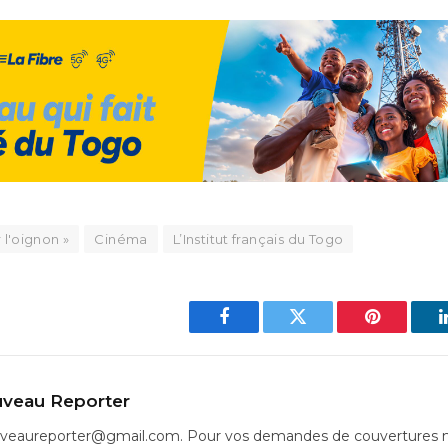
 l'oignon »
Cinéma
L’Institut français du Togo
Facebook
Twitter
Pinterest
veau Reporter
uveaureporter@gmail.com. Pour vos demandes de couvertures m