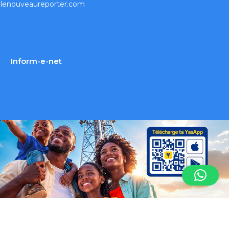
lenouveaureporter.com
Inform-e-net