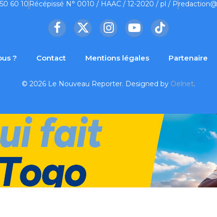
 50 60 10
Récépissé N° 0010 / HAAC / 12-2020 / pl / P
redaction@
Facebook
X
Instagram
YouTube
TikTok
(Twitter)
us ?
Contact
Mentions légales
Partenaire
© 2026 Le Nouveau Reporter. Designed by
Oelnet
.