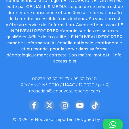
Fondé et installé au Togo, LE NOUVEAU REPORTER est
édité par GENIAL LIS MEDIA. Le pari de ce média est de
donner une conscience et une âme à l’information afin
de la rendre accessible à nos lecteurs. Sa vocation est
d’être au service de l’information. Avec cette mission, LE
NOUVEAU REPORTER s’appuie sur des ressources
qualifiées. Affilié de la qualité, LE NOUVEAU REPORTER
ramène l’information à l’échelle nationale, continentale
et du monde, pour la servir dans sa forme
déontologiquement correcte. Son maître-mot est: l’info,
accessible!
00228 92 60 75 77 / 99 50 60 10
Récépissé N° 0010 / HAAC / 12-2020 / pl / P
redaction@lenouveaureporter.com
Facebook
X
Instagram
YouTube
TikTok
(Twitter)
© 2026 Le Nouveau Reporter. Designed by
Oelnet
.