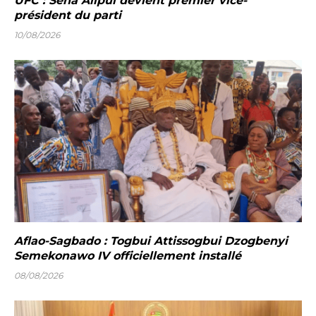
UFC : Séna Alipui devient premier vice-
président du parti
10/08/2026
Aflao-Sagbado : Togbui Attissogbui Dzogbenyi
Semekonawo IV officiellement installé
08/08/2026