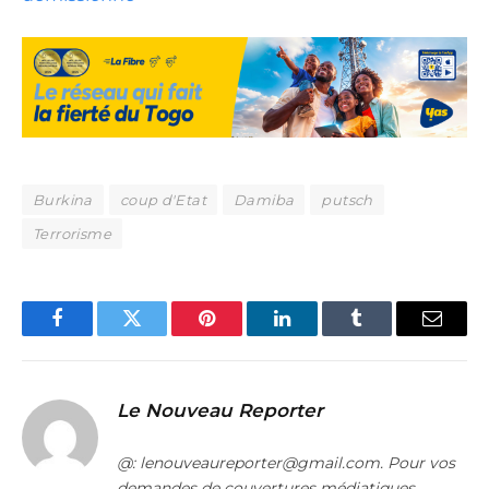
Burkina
coup d'Etat
Damiba
putsch
Terrorisme
Facebook
Twitter
Pinterest
LinkedIn
Tumblr
Email
Le Nouveau Reporter
@: lenouveaureporter@gmail.com. Pour vos
demandes de couvertures médiatiques,