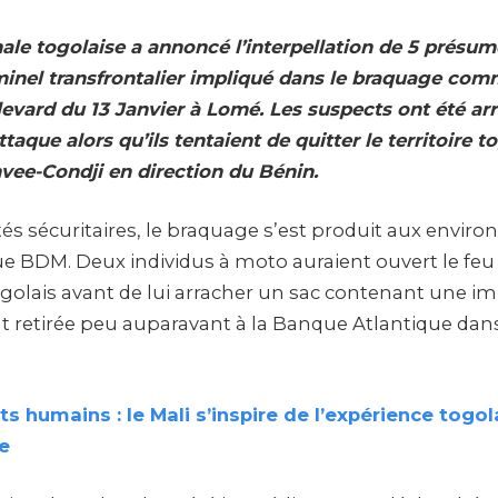
nale togolaise a annoncé l’interpellation de 5 prés
minel transfrontalier impliqué dans le braquage comm
levard du 13 Janvier à Lomé. Les suspects ont été ar
taque alors qu’ils tentaient de quitter le territoire to
nvee-Condji en direction du Bénin.
tés sécuritaires, le braquage s’est produit aux environ
ue BDM. Deux individus à moto auraient ouvert le feu
lais avant de lui arracher un sac contenant une i
retirée peu auparavant à la Banque Atlantique dans
ts humains : le Mali s’inspire de l’expérience togo
e