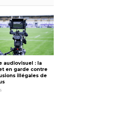
e audiovisuel : la
et en garde contre
fusions illégales de
us
6