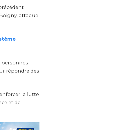
 précédent
-Boigny, attaque
ystème
s personnes
our répondre des
enforcer la lutte
nce et de