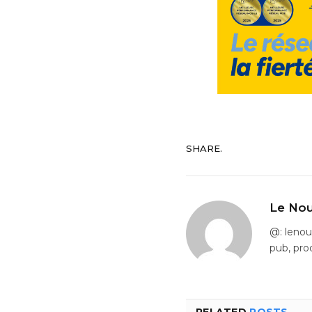
SHARE.
Le Nou
@: leno
pub, pro
RELATED
POSTS