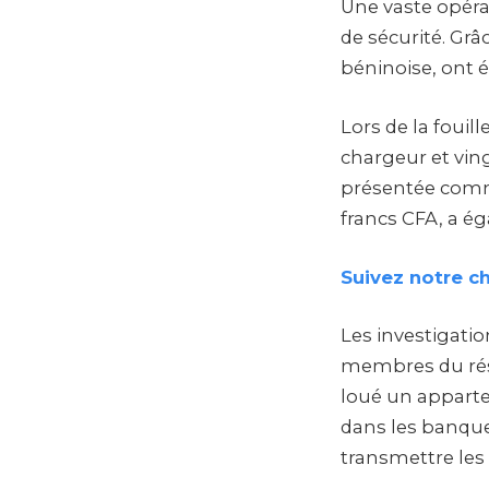
Une vaste opéra
de sécurité. Grâ
béninoise, ont 
Lors de la foui
chargeur et vin
présentée comme
francs CFA, a é
Suivez notre c
Les investigati
membres du rése
loué un apparte
dans les banques
transmettre les