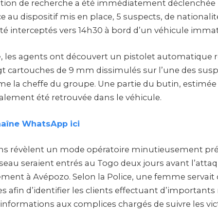
tion de recherche a été immédiatement déclenchée p
ce au dispositif mis en place, 5 suspects, de nationali
été interceptés vers 14h30 à bord d’un véhicule immat
lle, les agents ont découvert un pistolet automatiqu
gt cartouches de 9 mm dissimulés sur l’une des sus
 la cheffe du groupe. Une partie du butin, estimée à
galement été retrouvée dans le véhicule.
haîne WhatsApp ici
ons révèlent un mode opératoire minutieusement pré
au seraient entrés au Togo deux jours avant l’attaq
ment à Avépozo. Selon la Police, une femme servait 
 afin d’identifier les clients effectuant d’importants 
 informations aux complices chargés de suivre les vic