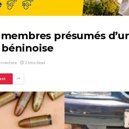
 membres présumés d’un
e béninoise
mmentaire
2 Mins Read
est