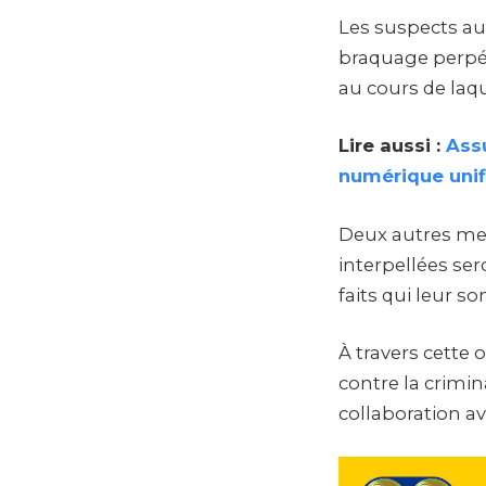
Les suspects au
braquage perpét
au cours de laque
Lire aussi :
Ass
numérique unif
Deux autres me
interpellées se
faits qui leur s
À travers cette 
contre la crimin
collaboration av