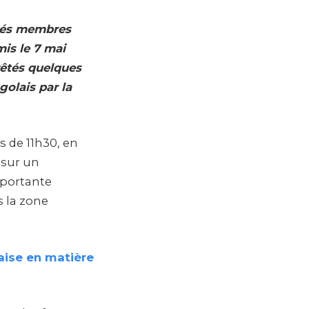
umés membres
is le 7 mai
rêtés quelques
golais par la
s de 11h30, en
 sur un
mportante
 la zone
laise en matière