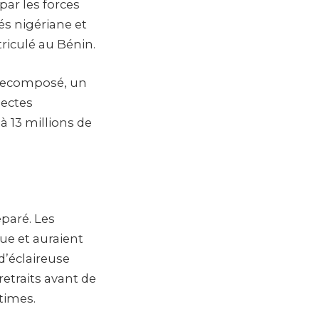
ar les forces
tés nigériane et
riculé au Bénin.
e recomposé, un
pectes
 13 millions de
paré. Les
ue et auraient
d’éclaireuse
retraits avant de
times.