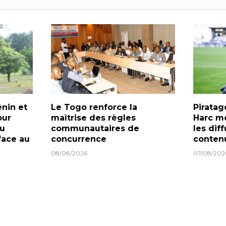
nin et
Le Togo renforce la
Piratag
our
maîtrise des règles
Harc m
du
communautaires de
les dif
face au
concurrence
conten
08/08/2026
07/08/202