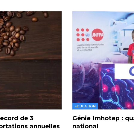
EDUCATION
record de 3
Génie Imhotep : qua
portations annuelles
national