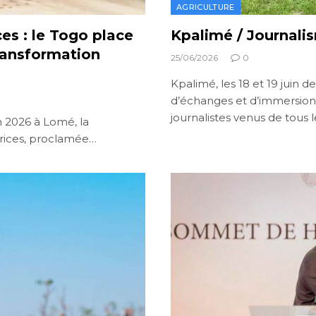
AGRICULTURE
ces : le Togo place
Kpalimé / Journali
ransformation
25/06/2026
0
Kpalimé, les 18 et 19 juin d
d’échanges et d’immersions
journalistes venus de tous l
n 2026 à Lomé, la
trices, proclamée…