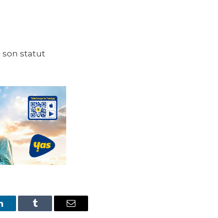
 son statut
LinkedIn
Tumblr
Email