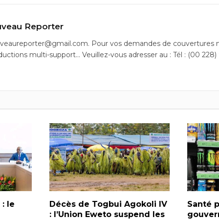
veau Reporter
uveaureporter@gmail.com. Pour vos demandes de couvertures m
ductions multi-support… Veuillez-vous adresser au : Tél : (00 228)
: le
Décès de Togbui Agokoli IV
Santé p
: l’Union Eweto suspend les
gouver