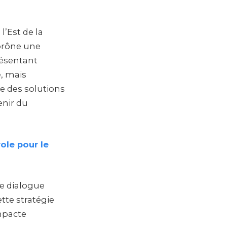
l’Est de la
prône une
résentant
e, mais
e des solutions
enir du
ole pour le
le dialogue
ette stratégie
impacte