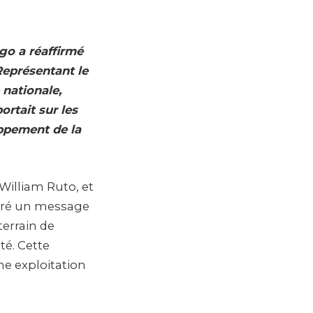
go a réaffirmé
 Représentant le
 nationale,
ortait sur les
oppement de la
illiam Ruto, et
ivré un message
terrain de
té. Cette
e exploitation