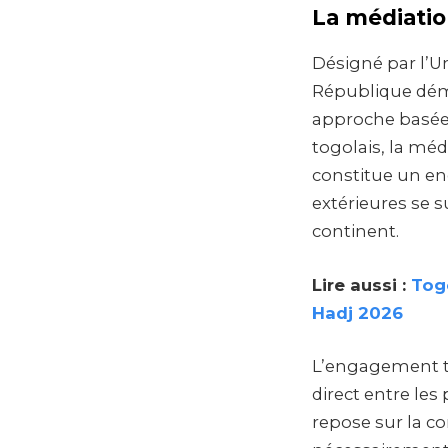
La médiatio
Désigné par l’Un
République dém
approche basée 
togolais, la mé
constitue un en
extérieures se s
continent.
Lire aussi :
Togo
Hadj 2026
L’engagement to
direct entre les 
repose sur la c