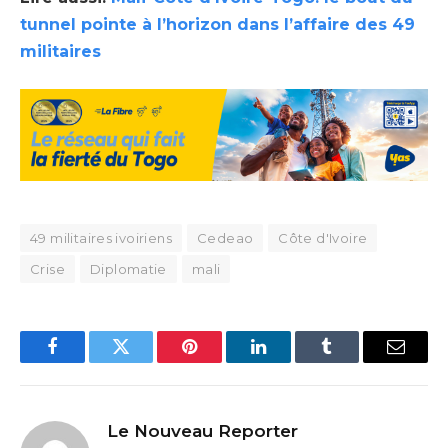
tunnel pointe à l’horizon dans l’affaire des 49
militaires
49 militaires ivoiriens
Cedeao
Côte d'Ivoire
Crise
Diplomatie
mali
Facebook
Twitter
Pinterest
LinkedIn
Tumblr
Email
Le Nouveau Reporter