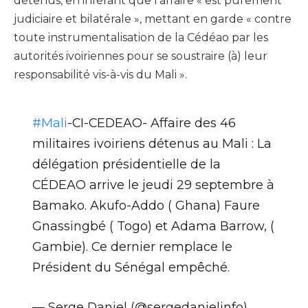
détenus, en inférant que l’affaire « est purement
judiciaire et bilatérale », mettant en garde « contre
toute instrumentalisation de la Cédéao par les
autorités ivoiriennes pour se soustraire (à) leur
responsabilité vis-à-vis du Mali ».
#Mali
-CI-CEDEAO- Affaire des 46
militaires ivoiriens détenus au Mali : La
délégation présidentielle de la
CÉDEAO arrive le jeudi 29 septembre à
Bamako. Akufo-Addo ( Ghana) Faure
Gnassingbé ( Togo) et Adama Barrow, (
Gambie). Ce dernier remplace le
Président du Sénégal empêché.
— Serge Daniel (@sergedanielinfo)