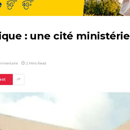
que : une cité ministéri
mmentaire
2 Mins Read
est