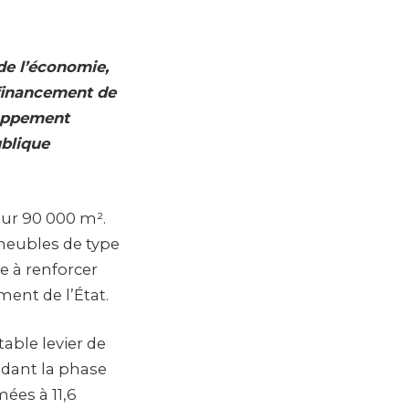
de l’économie,
n financement de
loppement
ublique
sur 90 000 m².
mmeubles de type
se à renforcer
ment de l’État.
table levier de
dant la phase
ées à 11,6