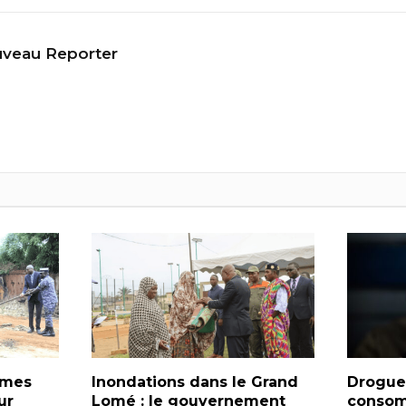
veau Reporter
armes
Inondations dans le Grand
Drogues
ur
Lomé : le gouvernement
consom