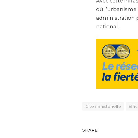
Avec cette infr
où l’urbanisme 
administration 
national.
Cité ministérielle
Effi
SHARE.