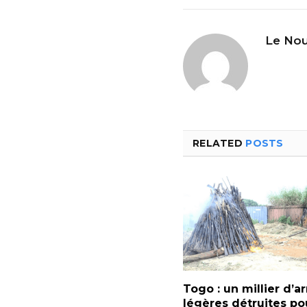
Le Nou
RELATED
POSTS
Togo : un millier d’
légères détruites po