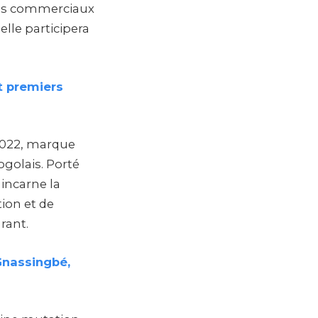
ces commerciaux
ielle participera
t premiers
2022, marque
ogolais. Porté
 incarne la
ion et de
rant.
Gnassingbé,