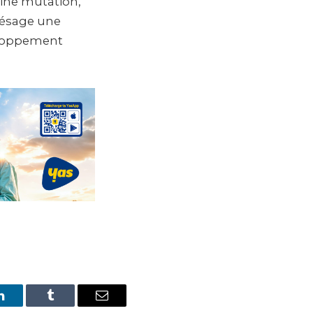
eine mutation,
résage une
veloppement
LinkedIn
Tumblr
Email