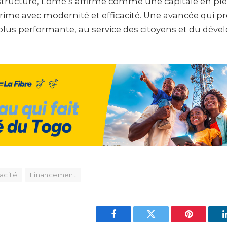
astructure, Lomé s’affirme comme une capitale en pl
rime avec modernité et efficacité. Une avancée qui p
plus performante, au service des citoyens et du dé
cacité
Financement
Facebook
Twitter
Pinterest