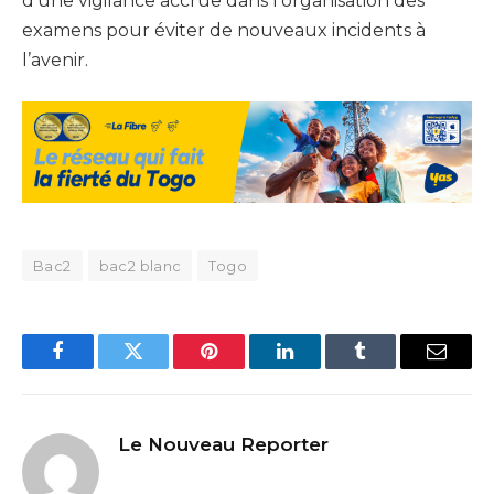
d’une vigilance accrue dans l’organisation des
examens pour éviter de nouveaux incidents à
l’avenir.
Bac2
bac2 blanc
Togo
Facebook
Twitter
Pinterest
LinkedIn
Tumblr
Email
Le Nouveau Reporter