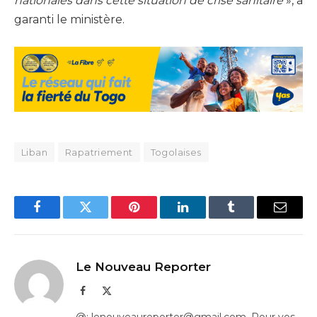
nationales dans cette situation de crise sanitaire
», a
garanti le ministère.
Liban
Rapatriement
Togolaises
Facebook
Twitter
Pinterest
LinkedIn
Tumblr
Email
Le Nouveau Reporter
Facebook
X
(Twitter)
@: lenouveaureporter@gmail.com. Pour vos