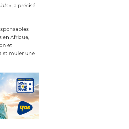
iale
», a précisé
responsables
s en Afrique,
on et
 à stimuler une