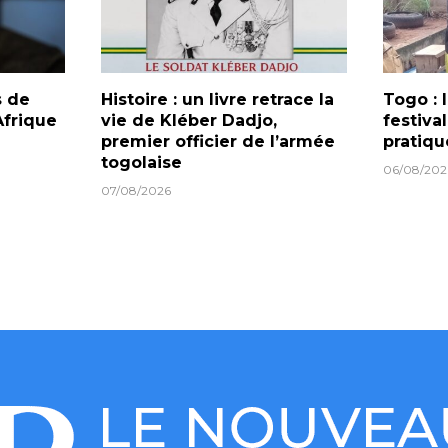
s de
Histoire : un livre retrace la
Togo :
frique
vie de Kléber Dadjo,
festiva
premier officier de l’armée
pratiqu
togolaise
06/08/202
07/08/2026