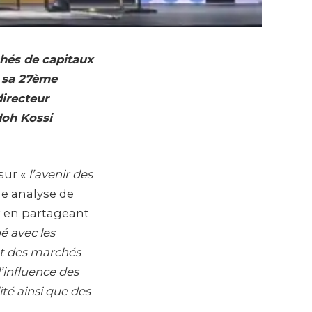
chés de capitaux
t sa
27ème
directeur
doh Kossi
sur «
l’avenir des
 une analyse de
x en partageant
gé avec les
et des marchés
’influence des
ité ainsi que des