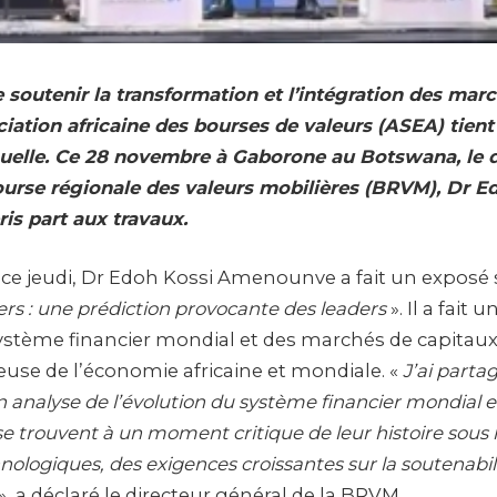
 soutenir la transformation et l’intégration des mar
ociation africaine des bourses de valeurs (ASEA) tien
uelle. Ce 28 novembre à Gaborone au Botswana, le
ourse régionale des valeurs mobilières (BRVM), Dr E
is part aux travaux
.
 ce jeudi, Dr Edoh Kossi Amenounve a fait un exposé 
rs : une prédiction provocante des leaders
». Il a fait
système financier mondial et des marchés de capitau
euse de l’économie africaine et mondiale. «
J’ai parta
 analyse de l’évolution du système financier mondial 
se trouvent à un moment critique de leur histoire sous l
nologiques, des exigences croissantes sur la soutenabil
», a déclaré le directeur général de la BRVM.