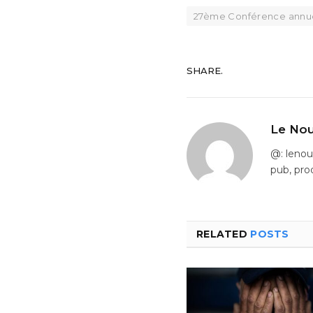
27ème Conférence annue
SHARE.
Le Nou
@: leno
pub, pro
RELATED
POSTS