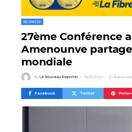
BUSINESS
27ème Conférence an
Amenounve partage s
mondiale
By
Le Nouveau Reporter
02/12/2024
Aucun co
Facebook
Twitter
Pinter