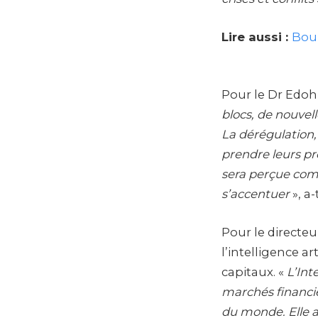
Lire aussi :
Bour
Pour le Dr Edo
blocs, de nouvell
La dérégulation,
prendre leurs pro
sera perçue com
s’accentuer
», a-
Pour le directeu
l’intelligence ar
capitaux. «
L’Int
marchés financier
du monde. Elle a