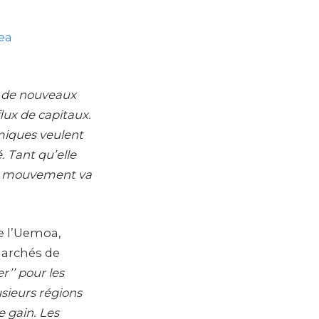
ea
re de nouveaux
lux de capitaux.
omiques veulent
. Tant qu’elle
le mouvement va
de l’Uemoa,
 marchés de
r’’ pour les
usieurs régions
e gain. Les