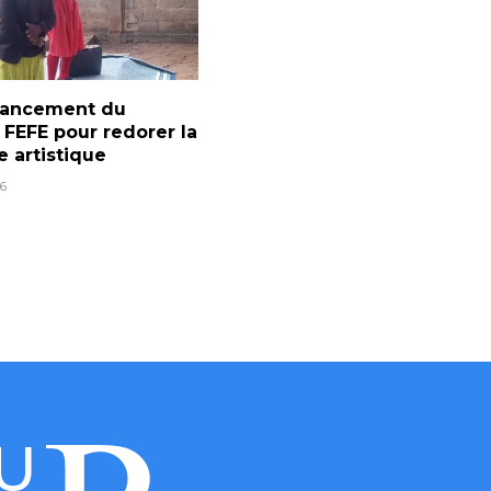
 lancement du
l FEFE pour redorer la
e artistique
6