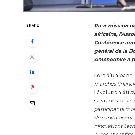
Pour mission de
SHARE
africains, l’Ass
Conférence ann
général de la B
Amenounve a pr
Lors d’un panel
marchés financie
l’évolution du 
sa vision audaci
participants mon
de capitaux qui 
innovations tech
crises et conflits