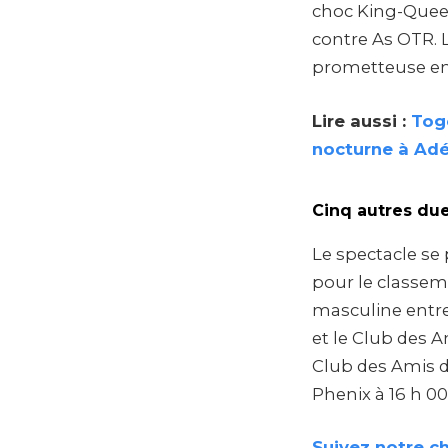
choc King-Queens
contre As OTR. 
prometteuse ent
Lire aussi :
Togo
nocturne à Ad
Cinq autres due
Le spectacle se 
pour le classeme
masculine entre 
et le Club des A
Club des Amis dé
Phenix à 16 h 00
Suivez notre c