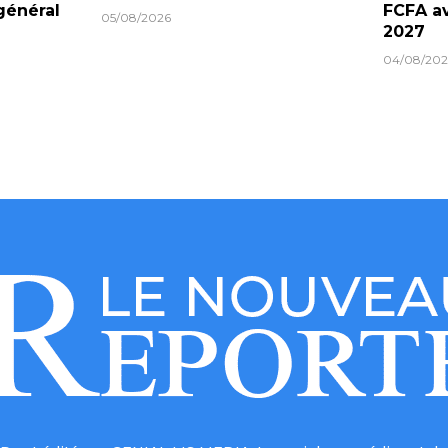
général
FCFA av
05/08/2026
2027
04/08/202