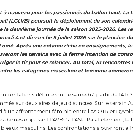
tit à nouveau pour les passionnés du ballon haut. La
all (LGLVB) poursuit le déploiement de son calendri
de la deuxième journée de la saison 2025-2026. Les r
amedi 4 et dimanche 5 juillet 2026 sur le plancher d
Lomé. Après une entame riche en enseignements, le
veront les terrains avec la ferme intention de consol
riger le tir pour se relancer. Au total, 10 rencontres 
ntre les catégories masculine et féminine animeron
onfrontations débuteront le samedi à partir de 14 h 3
s sur deux aires de jeu distinctes. Sur le terrain A,
d à un affrontement féminin entre l’As OTR et Dyvolca
es dames opposant l’AVBC à l’ASP. Parallèlement, le t
tableaux masculins. Les confrontations s’ouvriront à 1