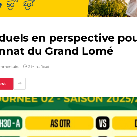
t duels en perspective po
nnat du Grand Lomé
mmentaire
2 Mins Read
est