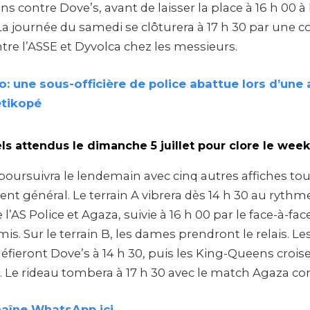
 contre Dove’s, avant de laisser la place à 16 h 00 à 
La journée du samedi se clôturera à 17 h 30 par une c
re l’ASSE et Dyvolca chez les messieurs.
: une sous-officière de police abattue lors d’une
étikopé
ls attendus le dimanche 5 juillet pour clore le wee
poursuivra le lendemain avec cinq autres affiches tou
nt général. Le terrain A vibrera dès 14 h 30 au rythm
l’AS Police et Agaza, suivie à 16 h 00 par le face-à-fa
mis. Sur le terrain B, les dames prendront le relais. L
fieront Dove’s à 14 h 30, puis les King-Queens croise
. Le rideau tombera à 17 h 30 avec le match Agaza con
haîne WhatsApp ici