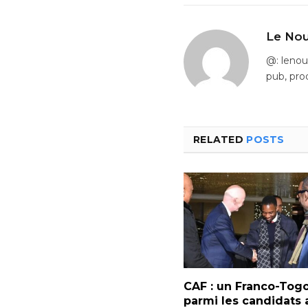
Le Nou
@: leno
pub, pro
RELATED
POSTS
CAF : un Franco-Togo
parmi les candidats 