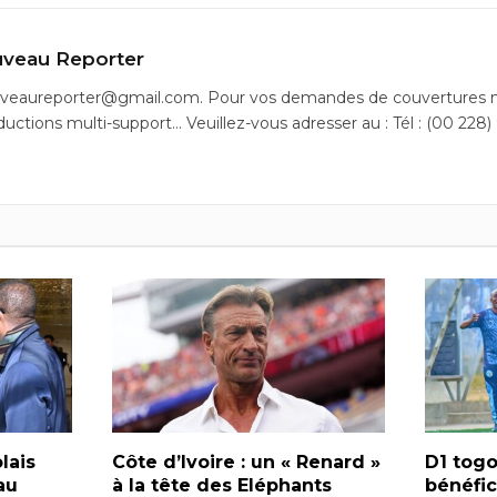
veau Reporter
uveaureporter@gmail.com. Pour vos demandes de couvertures m
ductions multi-support… Veuillez-vous adresser au : Tél : (00 228)
lais
Côte d’Ivoire : un « Renard »
D1 togo
au
à la tête des Eléphants
bénéfic