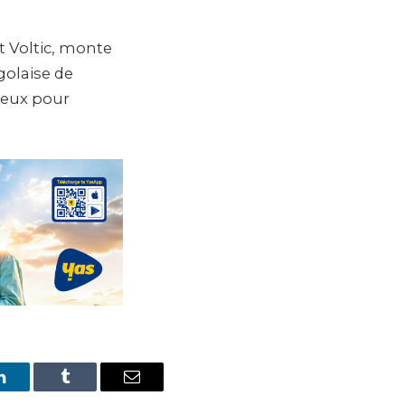
 Voltic, monte
golaise de
breux pour
LinkedIn
Tumblr
Email