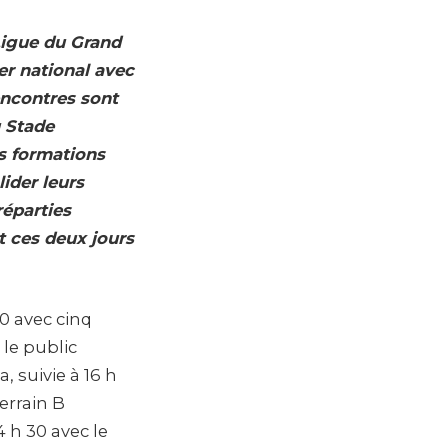
 Ligue du Grand
er national avec
encontres sont
u Stade
s formations
ider leurs
réparties
t ces deux jours
0 avec cinq
 le public
, suivie à 16 h
errain B
4 h 30 avec le