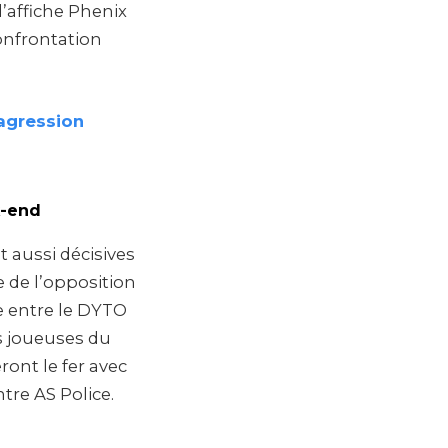
l’affiche Phenix
onfrontation
 agression
k-end
t aussi décisives
e de l’opposition
ce entre le DYTO
es joueuses du
ront le fer avec
tre AS Police.