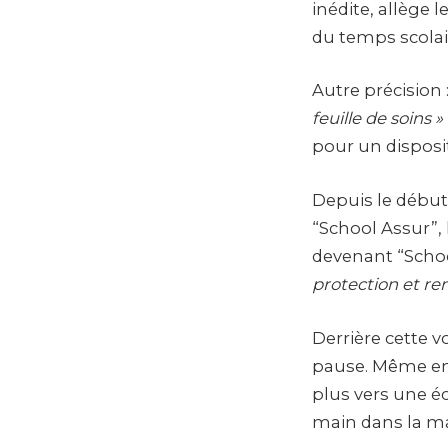
inédite, allège
du temps scolai
Autre précision 
feuille de soins »
pour un disposi
Depuis le début
“School Assur”, 
devenant “Schoo
protection et ren
Derrière cette v
pause. Même en v
plus vers une éc
main dans la ma