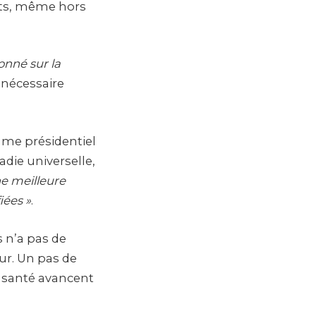
ants, même hors
onné sur la
r nécessaire
mme présidentiel
adie universelle,
ne meilleure
iées »
.
s n’a pas de
ur. Un pas de
a santé avancent