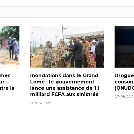
armes
Inondations dans le Grand
Drogues
ur
Lomé : le gouvernement
consom
tre la
lance une assistance de 1,1
(ONUDC
milliard FCFA aux sinistrés
07/08/202
07/08/2026