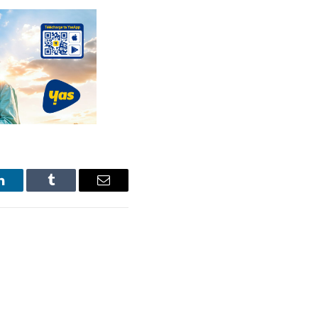
LinkedIn
Tumblr
Email