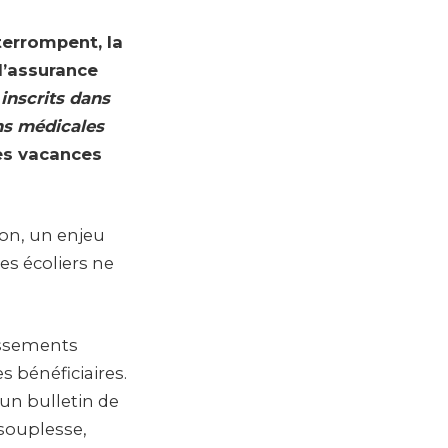
terrompent, la
 d’assurance
 inscrits dans
ns médicales
es vacances
ion, un enjeu
es écoliers ne
issements
s bénéficiaires.
 un bulletin de
 souplesse,