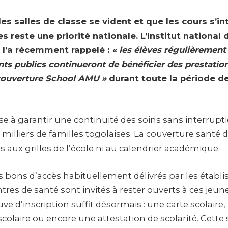
s salles de classe se vident et que les cours s’in
s reste une priorité nationale. L’Institut national
 l’a récemment rappelé :
« les élèves régulièrement
nts publics continueront de bénéficier des prestatio
 couverture School AMU »
durant toute la période d
se à garantir une continuité des soins sans interrupt
 milliers de familles togolaises. La couverture santé d
s aux grilles de l’école ni au calendrier académique.
s bons d’accès habituellement délivrés par les établ
ntres de santé sont invités à rester ouverts à ces jeune
e d’inscription suffit désormais : une carte scolaire,
 scolaire ou encore une attestation de scolarité. Cette