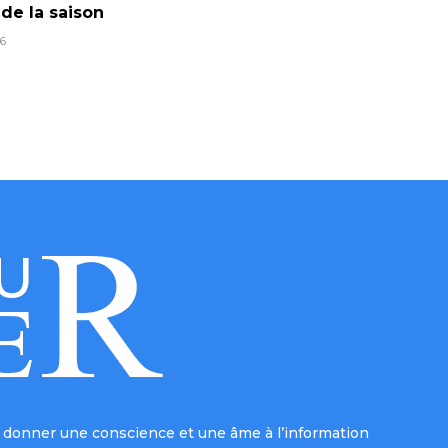
 de la saison
6
donner une conscience et une âme à l’information