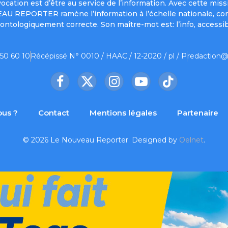
a vocation est d’être au service de l’information. Avec cett
UVEAU REPORTER ramène l’information à l’échelle nationale, co
ontologiquement correcte. Son maître-mot est: l’info, accessib
 50 60 10
Récépissé N° 0010 / HAAC / 12-2020 / pl / P
redaction@
Facebook
X
Instagram
YouTube
TikTok
(Twitter)
us ?
Contact
Mentions légales
Partenaire
© 2026 Le Nouveau Reporter. Designed by
Oelnet
.