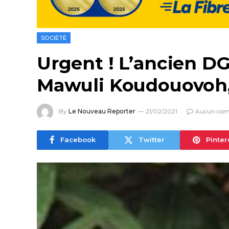
SOCIÉTÉ
Urgent ! L’ancien DG
Mawuli Koudouovoh,
By
Le Nouveau Reporter
21/02/2021
Aucun com
Facebook
Twitter
Pinter