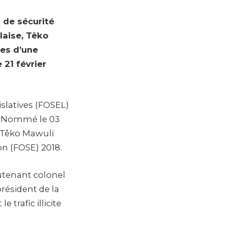
 de sécurité
laise, Têko
es d’une
21 février
islatives (FOSEL)
5. Nommé le 03
e, Têko Mawuli
n (FOSE) 2018.
ieutenant colonel
ésident de la
 trafic illicite