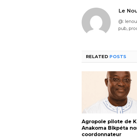
Le Nou
@: leno
pub, pro
RELATED
POSTS
Agropole pilote de Ka
Anakoma Bikpéta 
coordonnateur