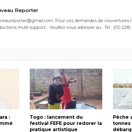
veau Reporter
uveaureporter@gmail.com. Pour vos demandes de couvertures m
ductions multi-support… Veuillez-vous adresser au : Tél : (00 228)
ra :
Togo : lancement du
Pêche a
nommé
festival FEFE pour redorer la
tonnes
pratique artistique
débarqu