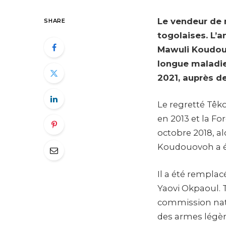
Le vendeur de m
SHARE
togolaises. L’a
Mawuli Koudouo
longue maladie
2021, auprès de
Le regretté Têko
en 2013 et la Fo
octobre 2018, al
Koudouovoh a é
Il a été remplacé
Yaovi Okpaoul.
commission nation
des armes légère