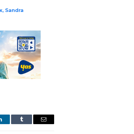
x, Sandra
LinkedIn
Tumblr
Email