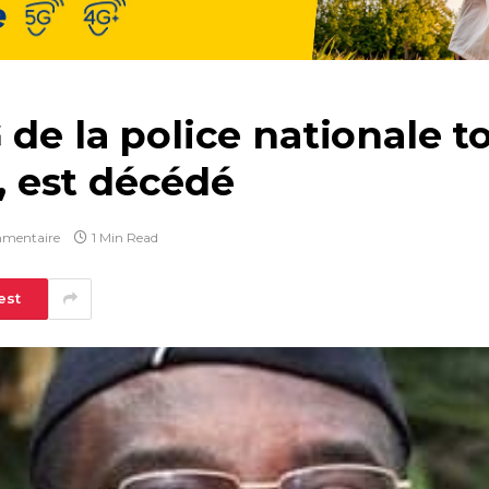
 de la police nationale t
 est décédé
mentaire
1 Min Read
est