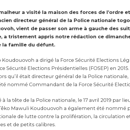
alheur a visité la maison des forces de l’ordre et
ncien directeur général de la Police nationale togo
voh, vient de passer son arme à gauche des suit
, a tristement appris notre rédaction ce dimanche 
 la famille du défunt.
 Koudouovoh a dirigé la Force Sécurité Elections Lég
rce Sécurité Elections Présidentielles (FOSEP) en 201
ors qu’il était directeur général de la Police national
té nommé Commandant de la Force Sécurité Electio
 à la tête de la Police nationale, le 17 avril 2019 par l
 Têko Mawuli Koudouovoh a également été nommé pr
ale de lutte contre la prolifération, la circulation et le
s et de petits calibres.