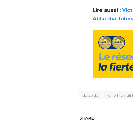
Lire aussi :
Vict
Ablamba Johnso
décédé
Têko Mawuli
SHARE.