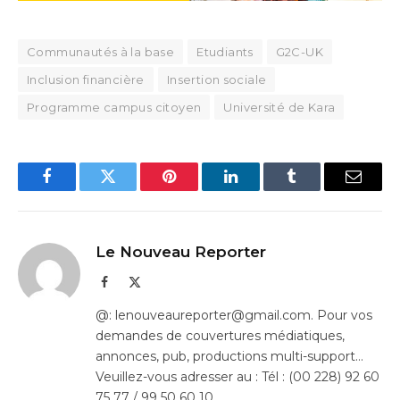
Communautés à la base
Etudiants
G2C-UK
Inclusion financière
Insertion sociale
Programme campus citoyen
Université de Kara
Facebook
Twitter
Pinterest
LinkedIn
Tumblr
Email
Le Nouveau Reporter
Facebook
X
(Twitter)
@: lenouveaureporter@gmail.com. Pour vos
demandes de couvertures médiatiques,
annonces, pub, productions multi-support…
Veuillez-vous adresser au : Tél : (00 228) 92 60
75 77 / 99 50 60 10