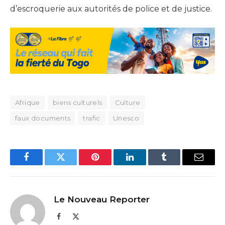
d’escroquerie aux autorités de police et de justice.
Afrique
biens culturels
Culture
faux documents
trafic
Unesco
Facebook
Twitter
Pinterest
LinkedIn
Tumblr
Email
Le Nouveau Reporter
Facebook
X