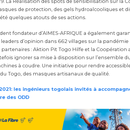
9. La Réalisation des spots de sensibilisation sur la Co
sques de protection, des gels hydroalcooliques et di
été quelques atouts de ses actions.
sident fondateur d’AIMES-AFRIQUE a également garan
 leaders d’opinion dans 662 villages sur la pandémie 
partenaires : Aktion Pit Togo Hilfe et la Coopératio
efois ignorer sa mise à disposition sur l’ensemble du 
hines à coudre. Une initiative pour rendre accessibl
s du Togo, des masques artisanaux de qualité.
2021: les ingénieurs togolais invités à accompagn
vre des ODD