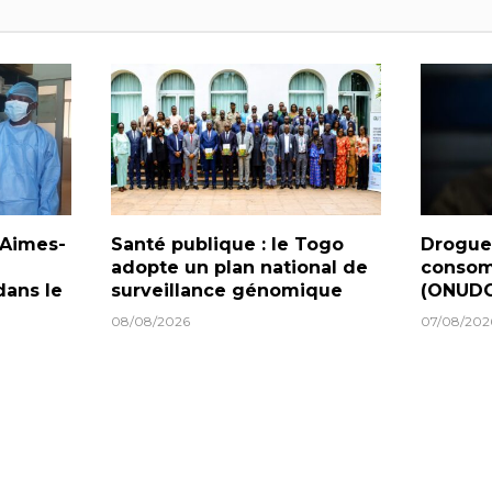
 Aimes-
Santé publique : le Togo
Drogues
adopte un plan national de
consom
dans le
surveillance génomique
(ONUDC
08/08/2026
07/08/202