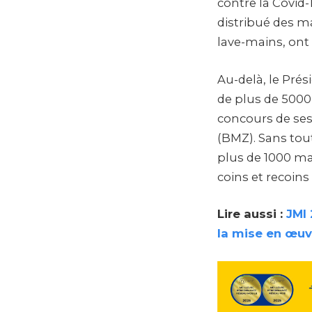
contre la Covid-1
distribué des ma
lave-mains, ont 
Au-delà, le Pré
de plus de 5000
concours de ses 
(BMZ). Sans tout
plus de 1000 mac
coins et recoin
Lire aussi :
JMI 
la mise en œu