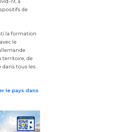
vid-19, a
spositifs de
ti la formation
avec le
n allemande
territoire, de
e dans tous les
er le pays dans