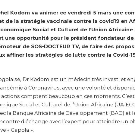
chel Kodom va animer ce vendredi 5 mars une con
jet de la stratégie vaccinale contre la covid19 en 
Économique Social et Culturel de l’Union Africain
st une opportunité pour le président fondateur de
moteur de SOS-DOCTEUR TV, de faire des proposi
x affiner les stratégies de lutte contre la Covid-19
togolaise, Dr Kodom est un médecin très investi et e
pandémie à Coronavirus, avec une volonté et disponibi
es actions comptent beaucoup en ces moments. C’est à
omique Social et Culturel de l’Union Africaine (UA-E
vec la Banque Africaine de Développement (BAD) et le
ncontre d’échange avec l’expert pour atteindre un ob
ève « Gapola ».