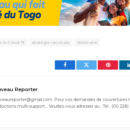
e le Covid-19
stratégie vaccinale
Webinaire
Facebook
Twitter
Pinterest
veau Reporter
uveaureporter@gmail.com. Pour vos demandes de couvertures m
ductions multi-support… Veuillez-vous adresser au : Tél : (00 228)