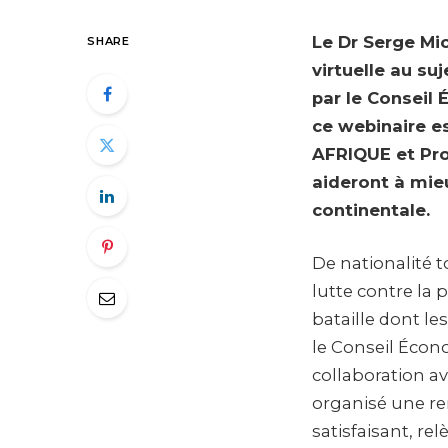
Le Dr Serge Mi
SHARE
virtuelle au su
par le Conseil 
ce webinaire e
AFRIQUE et Pro
aideront à mieu
continentale.
De nationalité 
lutte contre la 
bataille dont l
le Conseil Écon
collaboration a
organisé une re
satisfaisant, rel