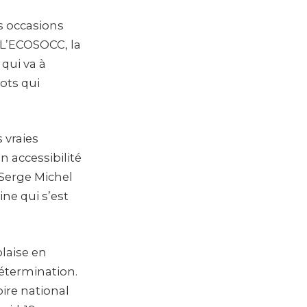
es occasions
 L’ECOSOCC, la
 qui va à
ots qui
 vraies
n accessibilité
 Serge Michel
e qui s’est
olaise en
détermination.
oire national