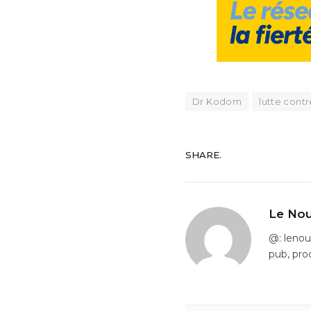
Dr Kodom
lutte contr
SHARE.
Le Nou
@: leno
pub, pro