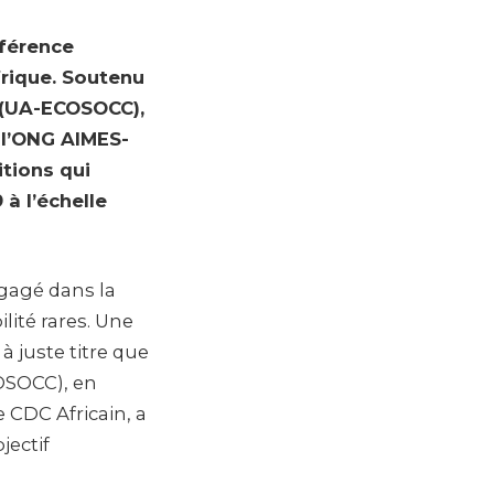
férence
Afrique. Soutenu
e (UA-ECOSOCC),
 l’ONG AIMES-
tions qui
 à l’échelle
ngagé dans la
lité rares. Une
 juste titre que
COSOCC), en
 CDC Africain, a
jectif