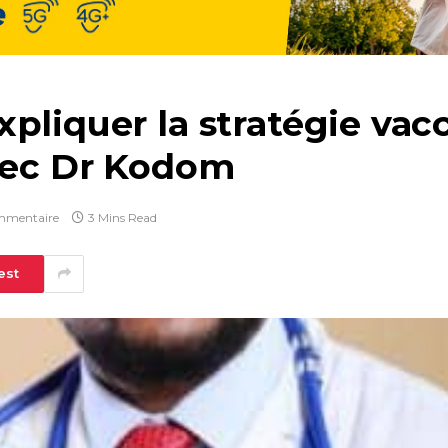
pliquer la stratégie vacc
avec Dr Kodom
mmentaire
3 Mins Read
est