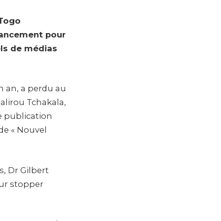
 Togo
 lancement pour
els de médias
n an, a perdu au
alirou Tchakala,
e publication
 de « Nouvel
s, Dr Gilbert
our stopper