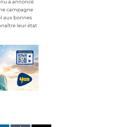
yanu a annoncé
r une campagne
pel aux bonnes
naître leur état