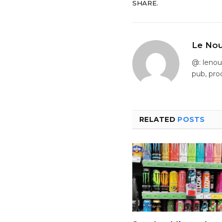
SHARE.
Le Nou
@: leno
pub, pro
RELATED
POSTS