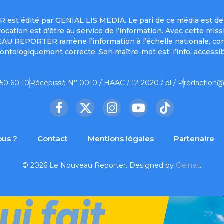
est édité par GENIAL LIS MEDIA. Le pari de ce média est de 
a vocation est d’être au service de l’information. Avec cett
UVEAU REPORTER ramène l’information à l’échelle nationale, co
ontologiquement correcte. Son maître-mot est: l’info, accessib
 50 60 10
Récépissé N° 0010 / HAAC / 12-2020 / pl / P
redaction@
Facebook
X
Instagram
YouTube
TikTok
(Twitter)
us ?
Contact
Mentions légales
Partenaire
© 2026 Le Nouveau Reporter. Designed by
Oelnet
.