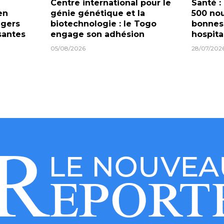
Centre international pour le
Santé :
en
génie génétique et la
500 nou
ngers
biotechnologie : le Togo
bonnes
santes
engage son adhésion
hospita
05/08/2026
28/07/202