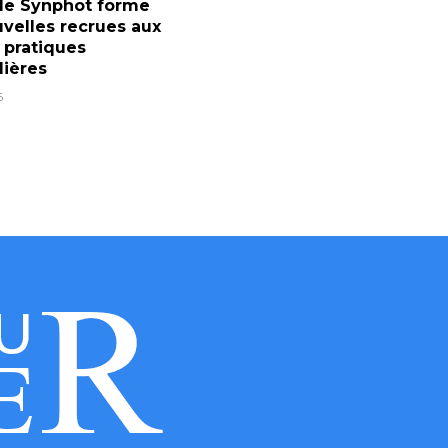
 le Synphot forme
velles recrues aux
 pratiques
lières
6