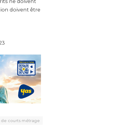
rits ne doivent
tion doivent être
23
e de courts métrage