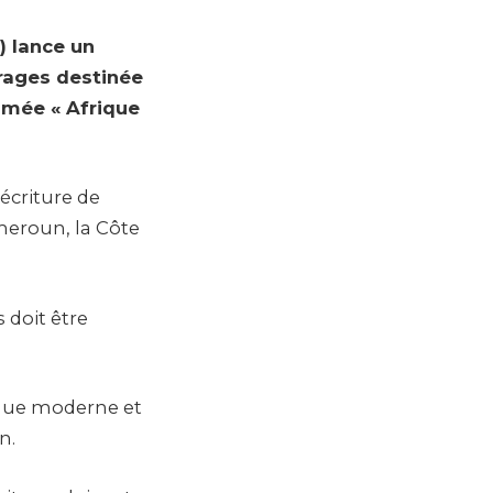
 lance un
trages destinée
mée « Afrique
écriture de
meroun, la Côte
 doit être
rique moderne et
n.