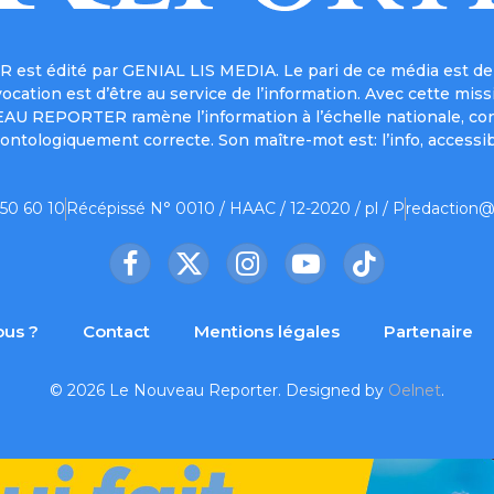
est édité par GENIAL LIS MEDIA. Le pari de ce média est de 
a vocation est d’être au service de l’information. Avec cett
UVEAU REPORTER ramène l’information à l’échelle nationale, co
ontologiquement correcte. Son maître-mot est: l’info, accessib
 50 60 10
Récépissé N° 0010 / HAAC / 12-2020 / pl / P
redaction@
Facebook
X
Instagram
YouTube
TikTok
(Twitter)
us ?
Contact
Mentions légales
Partenaire
© 2026 Le Nouveau Reporter. Designed by
Oelnet
.