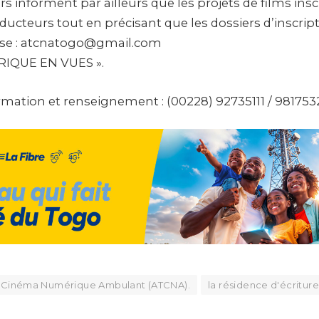
s informent par ailleurs que les projets de films insc
ducteurs tout en précisant que les dossiers d’inscrip
esse : atcnatogo@gmail.com
AFRIQUE EN VUES ».
rmation et renseignement : (00228) 92735111 / 981753
u Cinéma Numérique Ambulant (ATCNA).
la résidence d'écritur