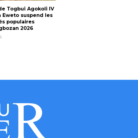
e Togbui Agokoli IV
on Eweto suspend les
tés populaires
gbozan 2026
6