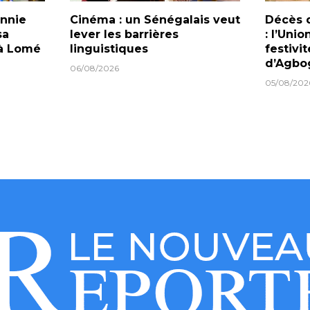
onnie
Cinéma : un Sénégalais veut
Décès d
sa
lever les barrières
: l’Uni
 à Lomé
linguistiques
festivi
d’Agbo
06/08/2026
05/08/202