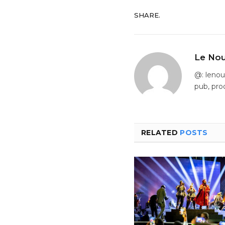
SHARE.
Le Nou
@: leno
pub, pro
RELATED
POSTS