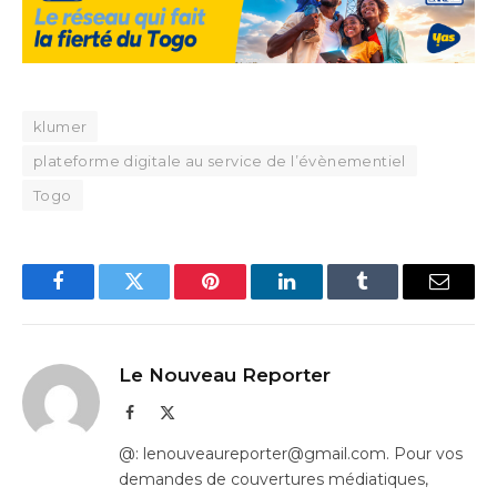
klumer
plateforme digitale au service de l’évènementiel
Togo
Facebook
Twitter
Pinterest
LinkedIn
Tumblr
Email
Le Nouveau Reporter
Facebook
X
(Twitter)
@: lenouveaureporter@gmail.com. Pour vos
demandes de couvertures médiatiques,