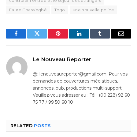
contrôler l’entrée et le séjour des étrangers
Faure Gnassingbé
Togo
une nouvelle police
Facebook
Twitter
Pinterest
LinkedIn
Tumblr
Email
Le Nouveau Reporter
@: lenouveaureporter@gmail.com. Pour vos
demandes de couvertures médiatiques,
annonces, pub, productions multi-support…
Veuillez-vous adresser au : Tél : (00 228) 92 60
75 77 / 99 50 60 10
RELATED
POSTS