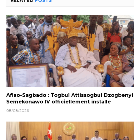
RELATED
POSTS
Aflao-Sagbado : Togbui Attissogbui Dzogbenyi
Semekonawo IV officiellement installé
08/08/2026