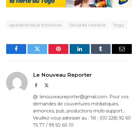
opération feux tricolores
Sécurité routière
Togo
Facebook
Twitter
Pinterest
LinkedIn
Tumblr
Email
Le Nouveau Reporter
Facebook
X
(Twitter)
@: lenouveaureporter@gmail.com. Pour vos
demandes de couvertures médiatiques,
annonces, pub, productions multi-support…
Veuillez-vous adresser au : Tél : (00 228) 92 60
75 77 / 99 50 60 10