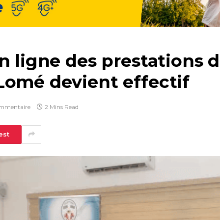
n ligne des prestations 
Lomé devient effectif
mmentaire
2 Mins Read
est