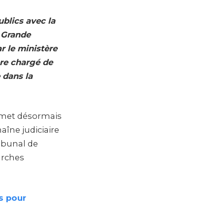
blics avec la
e Grande
r le ministère
ère chargé de
 dans la
permet désormais
haîne judiciaire
ribunal de
arches
s pour