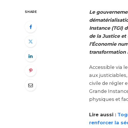
Le gouvernement
SHARE
dématérialisati
Instance (TGI) 
de la Justice e
l’Économie numé
transformation 
Accessible via l
aux justiciables,
civile de régler 
Grande Instance
physiques et faci
Lire aussi :
Togo
renforcer la sé