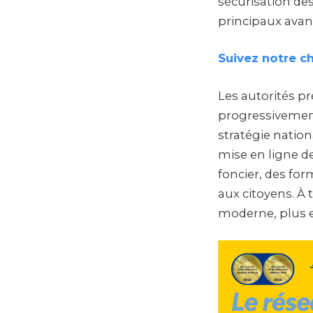
sécurisation des
principaux avan
Suivez notre c
Les autorités pr
progressivement 
stratégie nation
mise en ligne d
foncier, des for
aux citoyens. À
moderne, plus e