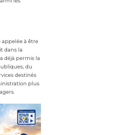
parmi les
e appelée à être
t dans la
 a déjà permis la
publiques, du
rvices destinés
inistration plus
agers.