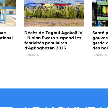
nac
Décès de Togbui Agokoli IV
Santé p
tional
: l’Union Eweto suspend les
gouver
festivités populaires
garde c
d’Agbogbozan 2026
des boi
05/08/2026
05/08/202