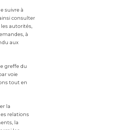
e suivre à
insi consulter
les autorités,
 demandes, à
endu aux
le greffe du
par voie
ions tout en
er la
les relations
ents, la