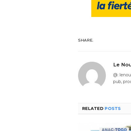
SHARE.
Le Nou
@: leno
pub, pro
RELATED
POSTS