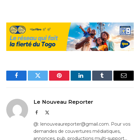
Facebook
Twitter
Pinterest
LinkedIn
Tumblr
Email
Le Nouveau Reporter
Facebook
X
(Twitter)
@: lenouveaureporter@gmail.com. Pour vos
demandes de couvertures médiatiques,
annonces, pub, productions multi-support…