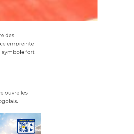
re des
nce empreinte
ce symbole fort
e ouvre les
ogolais.