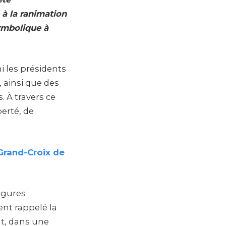
 à la ranimation
ymbolique à
i les présidents
, ainsi que des
. À travers ce
erté, de
 Grand-Croix de
igures
ent rappelé la
t, dans une