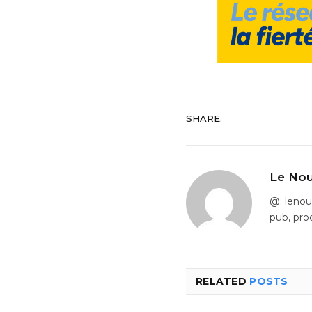
SHARE.
Le Nou
@: leno
pub, pro
RELATED
POSTS