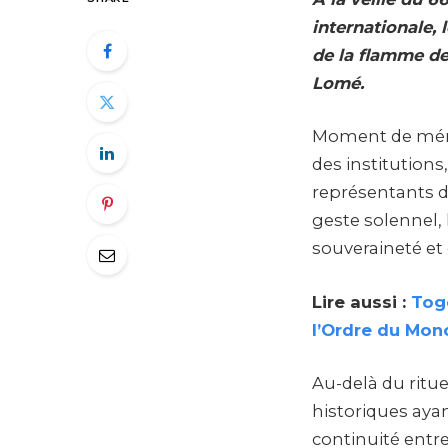
internationale,
de la flamme de
Lomé.
Moment de mémoi
des institutions,
représentants du
geste solennel, 
souveraineté et
Lire aussi :
Togo
l’Ordre du Mon
Au-delà du ritu
historiques aya
continuité entr