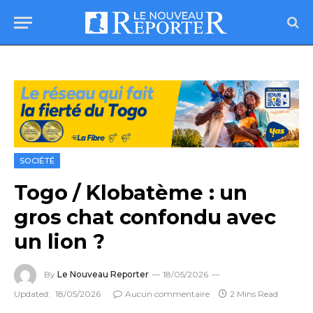
SOCIÉTÉ
Togo / Klobatème : un
gros chat confondu avec
un lion ?
By
Le Nouveau Reporter
18/05/2026
Updated:
18/05/2026
Aucun commentaire
2 Mins Read