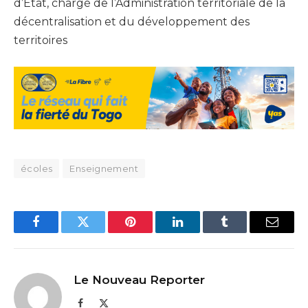
d’Etat, chargé de l’Administration territoriale de la
décentralisation et du développement des
territoires
écoles
Enseignement
Facebook
Twitter
Pinterest
LinkedIn
Tumblr
Email
Le Nouveau Reporter
Facebook
X