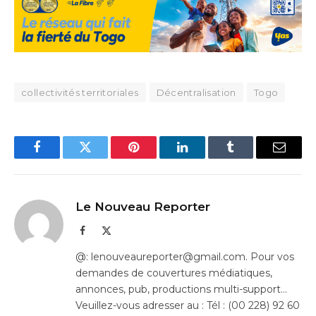
collectivités territoriales
Décentralisation
Togo
Facebook
Twitter
Pinterest
LinkedIn
Tumblr
Email
Le Nouveau Reporter
Facebook
X
(Twitter)
@: lenouveaureporter@gmail.com. Pour vos
demandes de couvertures médiatiques,
annonces, pub, productions multi-support…
Veuillez-vous adresser au : Tél : (00 228) 92 60