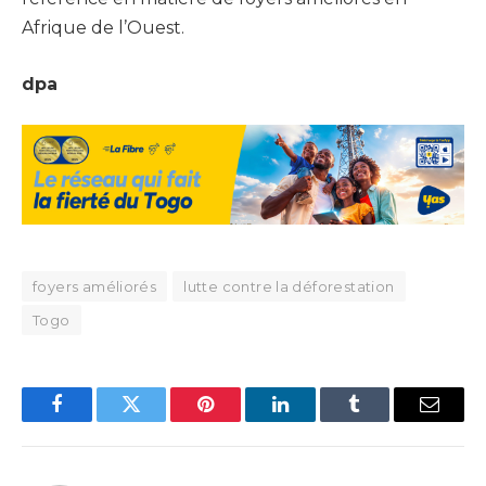
Afrique de l’Ouest.
dpa
foyers améliorés
lutte contre la déforestation
Togo
Facebook
Twitter
Pinterest
LinkedIn
Tumblr
Email