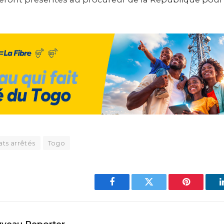
ats arrêtés
Togo
Facebook
Twitter
Pinterest
veau Reporter