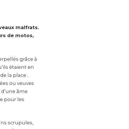
veaux malfrats.
eurs de motos,
erpellés grâce à
ils étaient en
e la place .
cées ou veuves
e d’une âme
e pour les
ans scrupules,