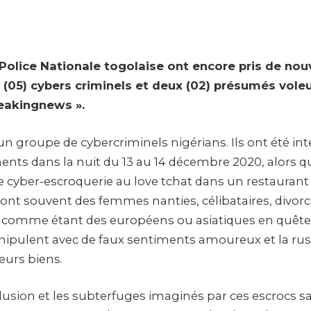
 Police Nationale togolaise ont encore pris de nou
nq (05) cybers criminels et deux (02) présumés vol
eakingnews ».
un groupe de cybercriminels nigérians. Ils ont été int
nts dans la nuit du 13 au 14 décembre 2020, alors qu’
de cyber-escroquerie au love tchat dans un restaurant d
sont souvent des femmes nanties, célibataires, divor
t comme étant des européens ou asiatiques en quêt
anipulent avec de faux sentiments amoureux et la rus
eurs biens.
illusion et les subterfuges imaginés par ces escrocs s