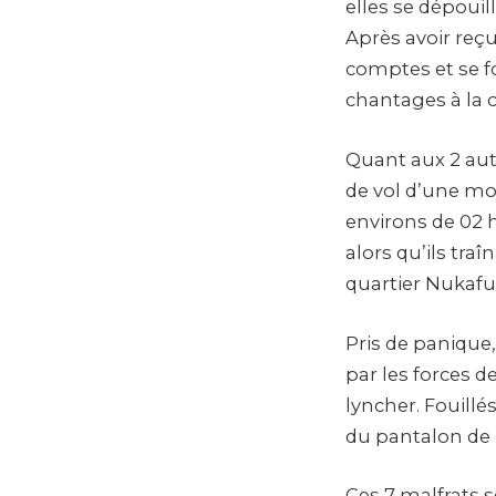
elles se dépoui
Après avoir reç
comptes et se f
chantages à la cl
Quant aux 2 autre
de vol d’une mo
environs de 02 h
alors qu’ils tr
quartier Nukafu
Pris de panique, 
par les forces de
lyncher. Fouillé
du pantalon de l
Ces 7 malfrats 