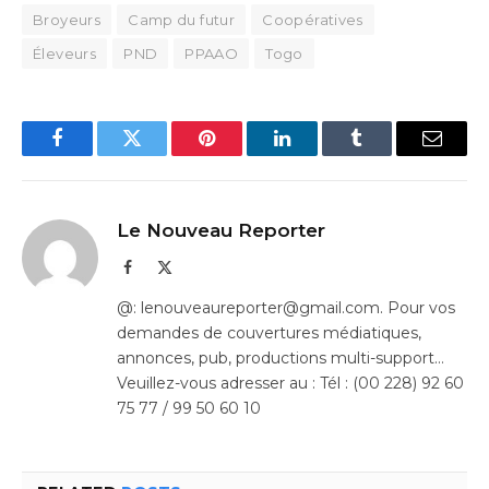
Broyeurs
Camp du futur
Coopératives
Éleveurs
PND
PPAAO
Togo
Facebook
Twitter
Pinterest
LinkedIn
Tumblr
Email
Le Nouveau Reporter
Facebook
X
(Twitter)
@: lenouveaureporter@gmail.com. Pour vos
demandes de couvertures médiatiques,
annonces, pub, productions multi-support…
Veuillez-vous adresser au : Tél : (00 228) 92 60
75 77 / 99 50 60 10