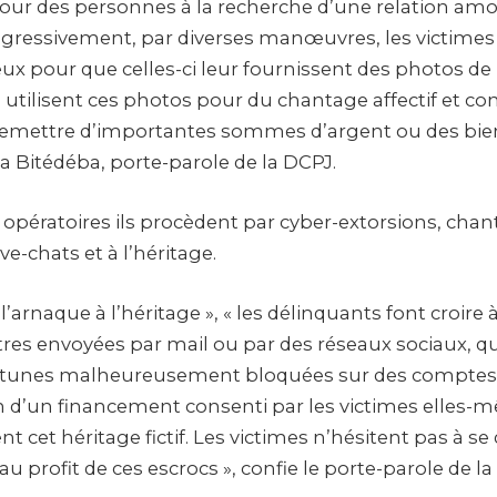
pour des personnes à la recherche d’une relation amo
gressivement, par diverses manœuvres, les victime
x pour que celles-ci leur fournissent des photos de l
s utilisent ces photos pour du chantage affectif et co
 remettre d’importantes sommes d’argent ou des bien
a Bitédéba, porte-parole de la DCPJ.
ératoires ils procèdent par cyber-extorsions, chan
e-chats et à l’héritage.
 l’arnaque à l’héritage », « les délinquants font croire 
ttres envoyées par mail ou par des réseaux sociaux, qu
tunes malheureusement bloquées sur des comptes 
in d’un financement consenti par les victimes elles-
nt cet héritage fictif. Les victimes n’hésitent pas à se
profit de ces escrocs », confie le porte-parole de la D