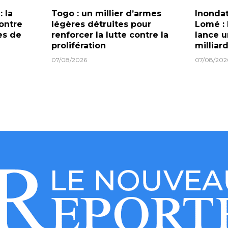
: la
Togo : un millier d’armes
Inondat
ontre
légères détruites pour
Lomé :
les de
renforcer la lutte contre la
lance u
prolifération
milliar
07/08/2026
07/08/202