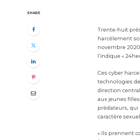
SHARE
Trente-huit prés
harcèlement sont
novembre 2020 p
l’indique « 24heu
Ces cyber harcel
technologies de
direction centra
aux jeunes fille
prédateurs, qu
caractère sexuel
« Ils prennent c