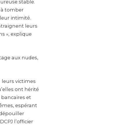
ureuse stable.
s à tomber
eur intimité.
ntraignent leurs
s », explique
tage aux nudes,
à leurs victimes
’elles ont hérité
bancaires et
mêmes, espérant
 dépouiller
CPJ l’officier