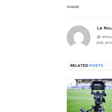
SHARE.
Le Nou
@: leno
pub, pro
RELATED
POSTS