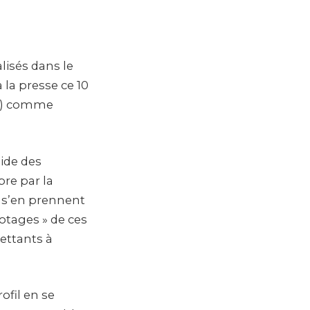
lisés dans le
 la presse ce 10
PJ) comme
aide des
re par la
s s’en prennent
otages » de ces
ettants à
ofil en se