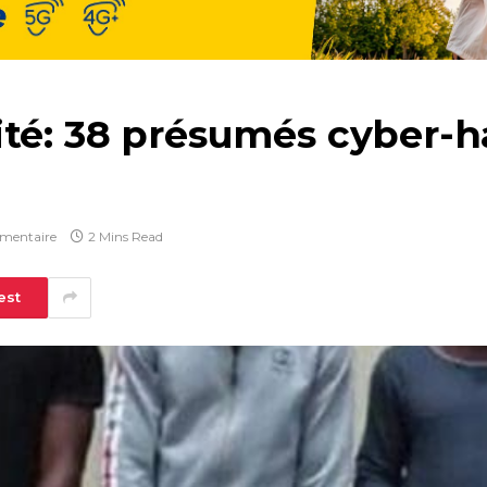
té: 38 présumés cyber-h
mentaire
2 Mins Read
est