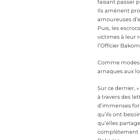
faisant passer 
Ils amènent pro
amoureuses d’eu
Puis, les escroc
victimes à leur
l’Officier Bakom
Comme modes op
arnaques aux lov
Sur ce dernier, «
à travers des le
d’immenses for
qu’ils ont beso
qu’elles partage
complètement au 