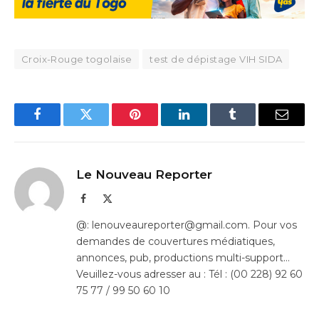
Croix-Rouge togolaise
test de dépistage VIH SIDA
Facebook
Twitter
Pinterest
LinkedIn
Tumblr
Email
Le Nouveau Reporter
Facebook
X
(Twitter)
@: lenouveaureporter@gmail.com. Pour vos
demandes de couvertures médiatiques,
annonces, pub, productions multi-support…
Veuillez-vous adresser au : Tél : (00 228) 92 60
75 77 / 99 50 60 10