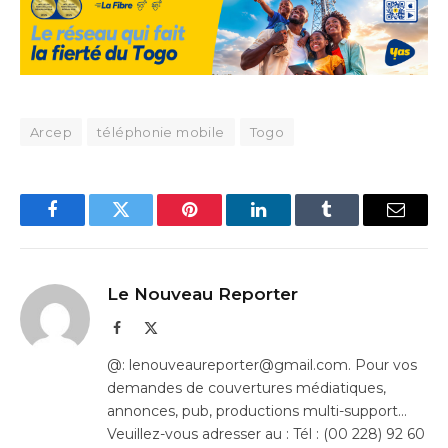
Arcep
téléphonie mobile
Togo
Facebook
Twitter
Pinterest
LinkedIn
Tumblr
Email
Le Nouveau Reporter
Facebook
X
(Twitter)
@: lenouveaureporter@gmail.com. Pour vos
demandes de couvertures médiatiques,
annonces, pub, productions multi-support…
Veuillez-vous adresser au : Tél : (00 228) 92 60