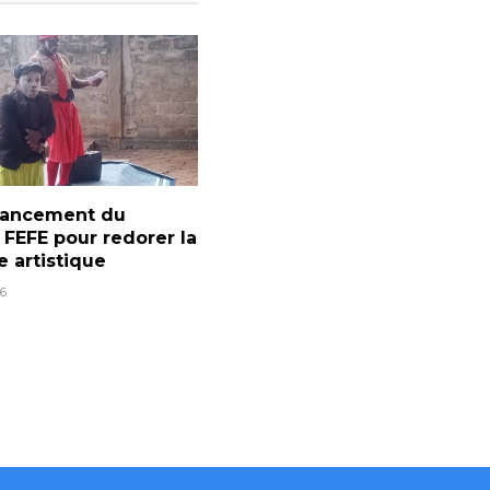
 lancement du
l FEFE pour redorer la
e artistique
6