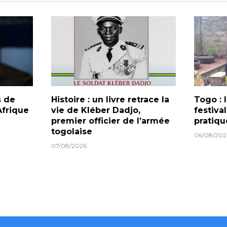
s de
Histoire : un livre retrace la
Togo :
frique
vie de Kléber Dadjo,
festiva
premier officier de l’armée
pratiqu
togolaise
06/08/202
07/08/2026