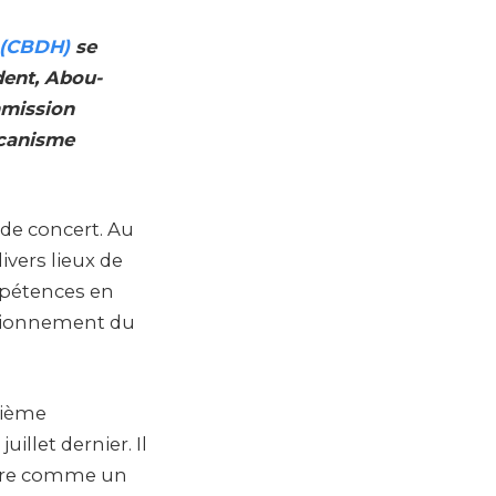
 (CBDH)
se
dent, Abou-
mmission
écanisme
 de concert. Au
ivers lieux de
ompétences en
ctionnement du
xième
illet dernier. Il
idère comme un