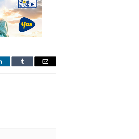
LinkedIn
Tumblr
Email