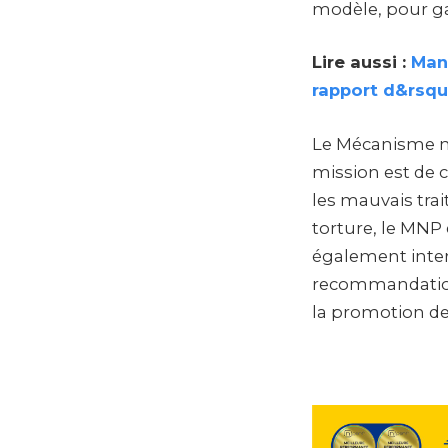
modèle, pour gar
Lire aussi :
Mani
rapport d&rsqu
Le Mécanisme na
mission est de co
les mauvais trai
torture, le MNP e
également inter
recommandations 
la promotion de