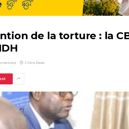
tion de la torture : la C
CNDH
mentaire
2 Mins Read
est