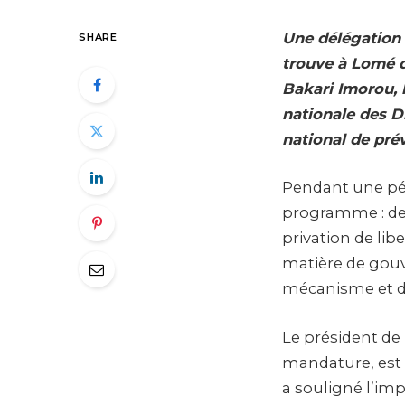
Une délégation
SHARE
trouve à Lomé d
Bakari Imorou, l
nationale des 
national de pré
Pendant une péri
programme : des 
privation de lib
matière de gouv
mécanisme et de
Le président de
mandature, est e
a souligné l’im