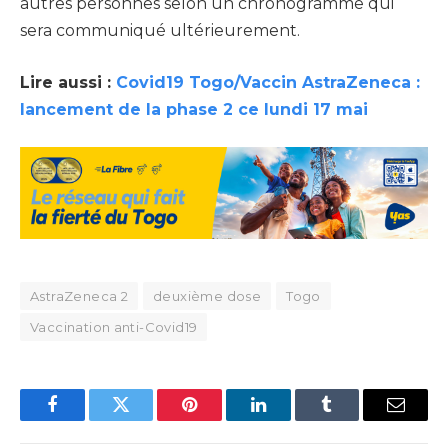
autres personnes selon un chronogramme qui
sera communiqué ultérieurement.
Lire aussi :
Covid19 Togo/Vaccin AstraZeneca :
lancement de la phase 2 ce lundi 17 mai
AstraZeneca 2
deuxième dose
Togo
Vaccination anti-Covid19
Facebook
Twitter
Pinterest
LinkedIn
Tumblr
Email