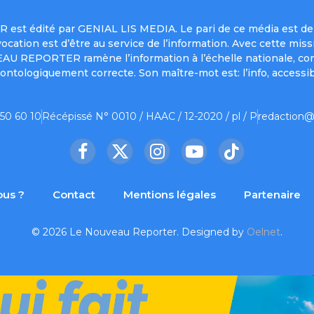
est édité par GENIAL LIS MEDIA. Le pari de ce média est de 
a vocation est d’être au service de l’information. Avec cett
UVEAU REPORTER ramène l’information à l’échelle nationale, co
ontologiquement correcte. Son maître-mot est: l’info, accessib
 50 60 10
Récépissé N° 0010 / HAAC / 12-2020 / pl / P
redaction@
Facebook
X
Instagram
YouTube
TikTok
(Twitter)
us ?
Contact
Mentions légales
Partenaire
© 2026 Le Nouveau Reporter. Designed by
Oelnet
.