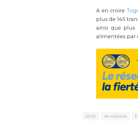
A en croire
Togo
plus de 145 tra
ainsi que plus
alimentées par 
2030
46 milliards
E