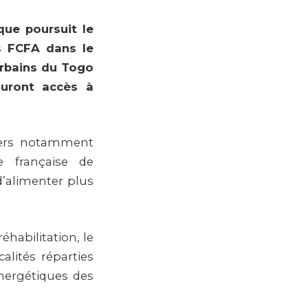
 que poursuit le
ds FCFA dans le
urbains du Togo
auront accès à
ciers notamment
e française de
’alimenter plus
éhabilitation, le
alités réparties
énergétiques des