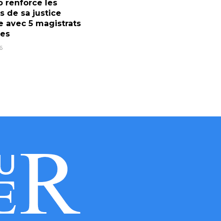
 renforce les
fs de sa justice
re avec 5 magistrats
res
6