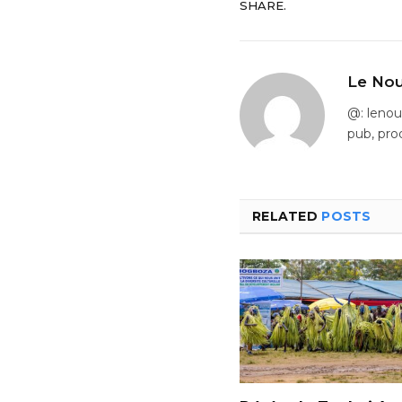
SHARE.
Le Nou
@: leno
pub, pro
RELATED
POSTS