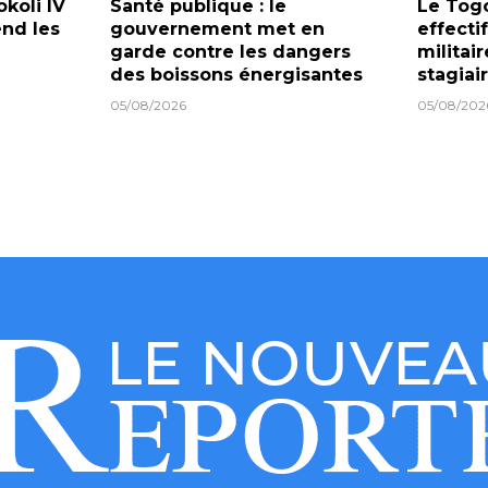
koli IV
Santé publique : le
Le Togo
end les
gouvernement met en
effecti
garde contre les dangers
militai
des boissons énergisantes
stagiai
05/08/2026
05/08/202